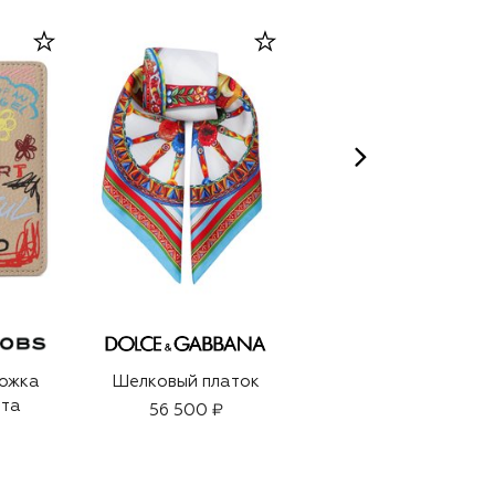
ожка
Шелковый платок
Кожаная обложка
рта
для паспорта
56 500 ₽
12 400 ₽