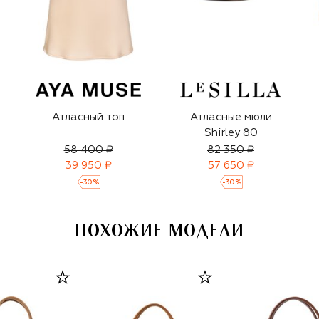
Атласный топ
Атласные мюли
Shirley 80
58 400 ₽
82 350 ₽
39 950 ₽
57 650 ₽
-
30
%
-
30
%
ПОХОЖИЕ МОДЕЛИ