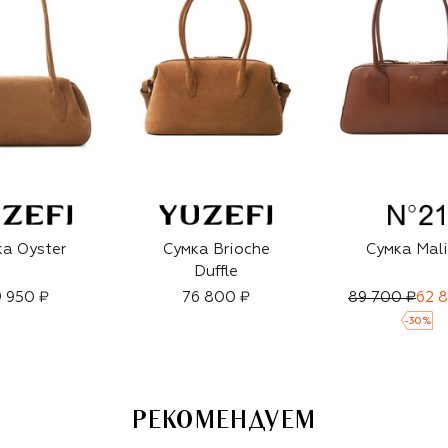
а Oyster
Сумка Brioche
Сумка Mal
Duffle
 950 ₽
76 800 ₽
89 700 ₽
62 
-
30
%
РЕКОМЕНДУЕМ