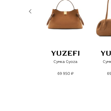
Сумка Gyoza
Сумк
69 950 ₽
69