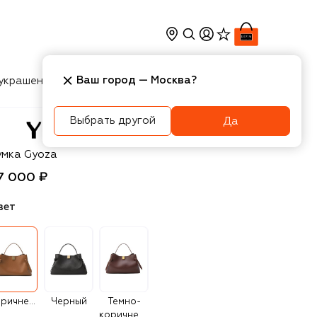
Ваш город —
Москва
?
украшения
Косметика
Интерьер
Новости
Выбрать другой
Да
zefi
умка Gyoza
7 000 ₽
вет
Коричневый
Черный
Темно-
коричневый