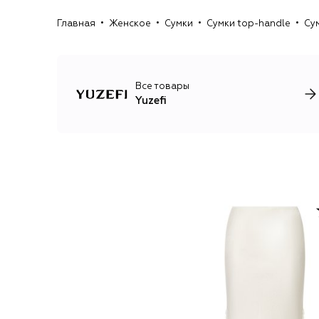
Главная
Женское
Сумки
Сумки top-handle
Сум
Все товары
Yuzefi