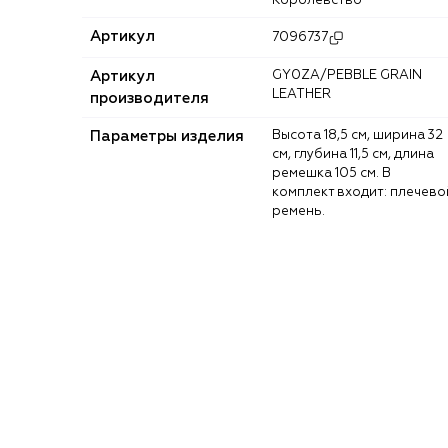
Королевство
Артикул
7096737
Артикул
GY0ZA/PEBBLE GRAIN
LEATHER
производителя
Параметры изделия
Высота 18,5 см, ширина 32
см, глубина 11,5 см, длина
ремешка 105 см. В
комплект входит: плечево
ремень.