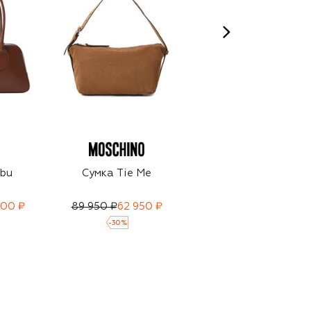
ibu
Сумка Tie Me
Сумка Handle Me
mini
800 ₽
89 950 ₽
62 950 ₽
125 500 ₽
-
30
%