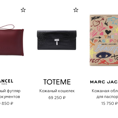
ый футляр
Кожаный кошелек
Кожаная обл
окументов
для паспо
69 250 ₽
 850 ₽
15 750 ₽