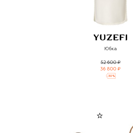
Юбка
52 600 ₽
36 800 ₽
-
30
%