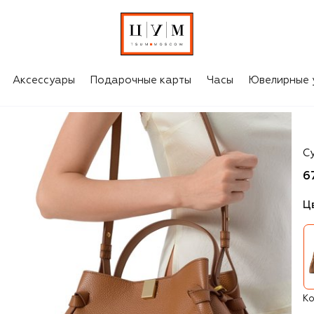
Аксессуары
Подарочные карты
Часы
Ювелирные 
Yu
С
6
Ц