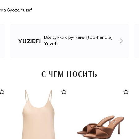
более функциональных повседневных сумок из плотной
ка Gyoza Yuzefi
телячьей кожи с фактурными складками и
декоративными узелками. Подчеркивая новые, более
пластичные формы, дизайнер дает моделям гурманские
названия: Mochi, Gyoza, Oyster, Fortune Cookie и Brioche.
В то же время одежда бренда служит нейтральным
Все сумки с ручками (top-handle)
фоном для акцентных сумок: в основном это
Yuzefi
продуманные и женственные топы и поло из трикотажа,
шерстяные брюки и платья, жакеты из веганской кожи.
С ЧЕМ НОСИТЬ