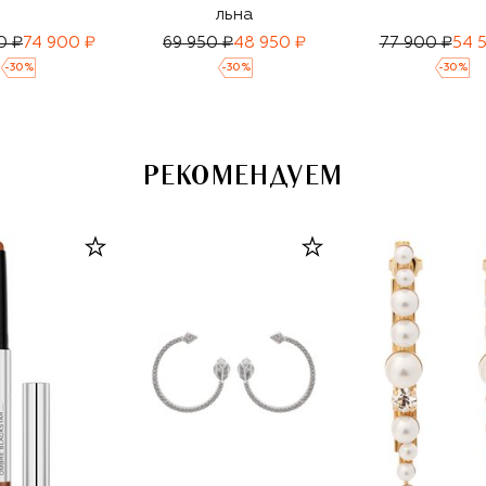
льна
0 ₽
74 900 ₽
69 950 ₽
48 950 ₽
77 900 ₽
54 
-
30
%
-
30
%
-
30
%
РЕКОМЕНДУЕМ