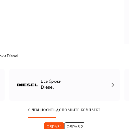
более 40 лет: в 80-х он одним из первых начал
выпускать «рваный» деним, в 90-х сделал ставку на
интернет и запустил для бренда онлайн-магазин, в
2020-м разглядел в Y/Project и пригласил в Diesel
бельгийского дизайнера Гленна Мартенса — одного из
самых талантливых в своем поколении.
Именно Мартенс, с 2025 года совмещающий работу в
Diesel и Maison Margiela, дал бренду вторую жизнь:
представил новый логотип, выпустил первую в истории
ки Diesel
бренда it-сумку 1DR, кроссовки S-Prototype и множество
примечательных моделей одежды. В фокусе неизменно
оказывается и деним — вареный, крашеный, выбеленный,
термо, рваный, металлизированный, состаренный
лазером. Из него создаются рубашки и куртки,
Все брюки
классические и с экстремально низкой посадкой джинсы,
Diesel
платья и топы в бельевом стиле, а также сумки и обувь.
С ЧЕМ НОСИТЬ
ДОПОЛНИТЕ КОМПЛЕКТ
ОБРАЗ 1
ОБРАЗ 2