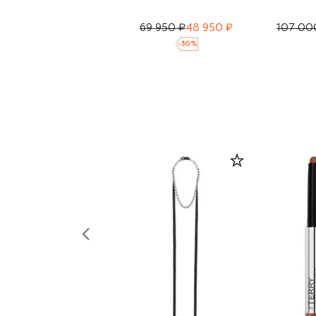
69 950 ₽
48 950 ₽
107 00
-
30
%