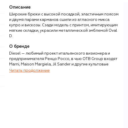
Описание
Широкие брюки с высокой посадкой, эластичным поясом
и двумя парами карманов сшили из атласного микса
купро и вискозы. Сзади модель с принтом, имитирующим
;
мягкие складки, украсили металлической эмблемой Oval
D.
О бренде
Diesel — любимый проект итальянского визионера и
предпринимателя Ренцо Россо, в чью OTB Group входят
Marni, Maison Margiela, Jil Sander и другие культовые
бренды. Работу с денимом Россо начал в 1970-х, и уже в
Читать продолжение
1978 году основал Diesel — ироничный, провокационный
и контркультурный бренд, специализацией которого с
первого дня работы остаются джинсы и современная
одежда на каждый день.
Россо, известный в fashion-бизнесе и далеко за его
пределами благодаря любви ко всему новому и
технологическим инновациям, бунтарскому нраву и
жизнелюбивому настрою, буквально наделил бренд
собственным характером. Россо не опускает планку уже