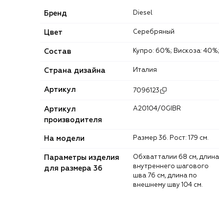
Бренд
Diesel
Цвет
Серебряный
Состав
Купро: 60%; Вискоза: 40%
Страна дизайна
Италия
Артикул
7096123
Артикул
A20104/0GIBR
производителя
На модели
Размер 36. Рост: 179 см.
Параметры изделия
Обхват талии 68 см, длина
внутреннего шагового
для размера 36
шва 76 см, длина по
внешнему шву 104 см.