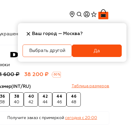
Ваш город —
Москва
?
украшения
Косметика
Интерьер
Новости
Выбрать другой
Да
esel
рюки
4 600 ₽
38 200 ₽
-
30
%
азмер
(INT/RU)
Таблица размеров
36
38
40
42
44
46
38
40
42
44
46
48
Получите заказ с примеркой
сегодня c 20:00