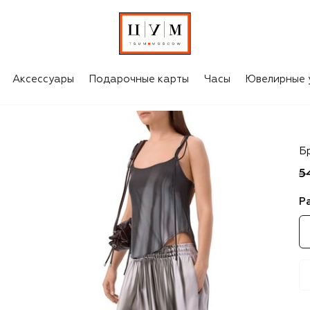
Аксессуары
Подарочные карты
Часы
Ювелирные 
Di
Б
5
Р