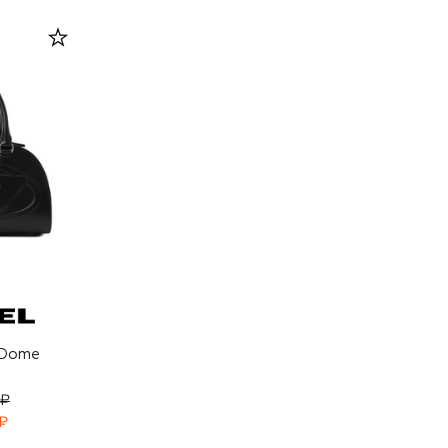
 Dome
 ₽
₽