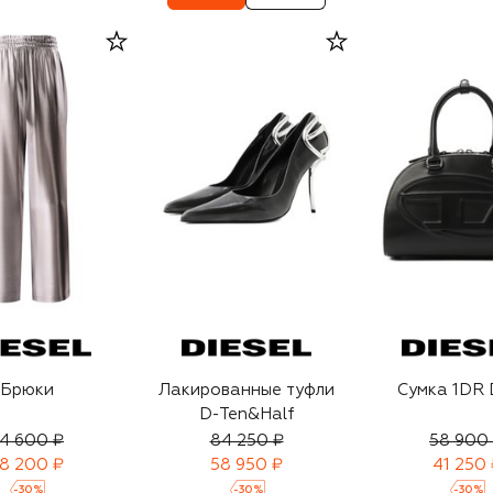
Брюки
Лакированные туфли
Сумка 1DR
D-Ten&Half
4 600 ₽
84 250 ₽
58 900
8 200 ₽
58 950 ₽
41 250 
-
30
%
-
30
%
-
30
%