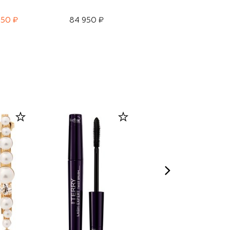
550 ₽
84 950 ₽
56 350 ₽