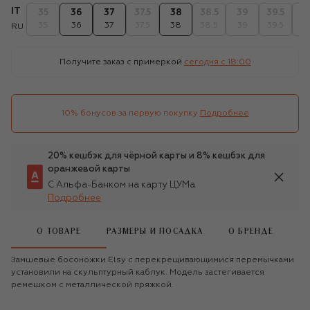
IT
35
36
37
37.5
38
38.5
39
39.5
4
35
36
37
37.5
38
38.5
39
39.5
4
RU
Получите заказ с примеркой
сегодня c 18:00
10% бонусов за первую покупку
Подробнее
20% кешбэк для чёрной карты и 8% кешбэк для
оранжевой карты
С Альфа-Банком на карту ЦУМа
Подробнее
О ТОВАРЕ
РАЗМЕРЫ И ПОСАДКА
О БРЕНДЕ
Замшевые босоножки Elsy с перекрещивающимися перемычками
установили на скульптурный каблук. Модель застегивается
ремешком с металлической пряжкой.