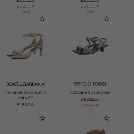
117 500 ₽
118 000 ₽
82 250 ₽
82 600 ₽
-
30
%
-
30
%
Кожаные босоножки
Кожаные босоножки
Keira 60
85 950 ₽
81 800 ₽
59 950 ₽
-
30
%