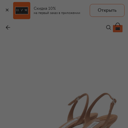
Скидка 10%
Открыть
на первый заказ в приложении
Замшевые босоножки Elsy 70
-
89 100 ₽