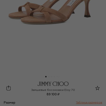
Jimmy Choo
Замшевые босоножки Elsy 70
89 100 ₽
Размер
Таблица размеров