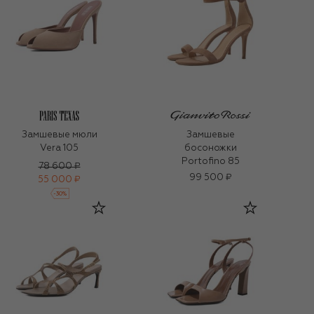
Замшевые мюли
Замшевые
Vera 105
босоножки
Portofino 85
78 600 ₽
99 500 ₽
55 000 ₽
-
30
%