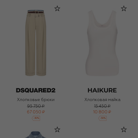
Хлопковые брюки
Хлопковая майка
95 750 ₽
15 450 ₽
67 050 ₽
10 800 ₽
-
30
%
-
30
%