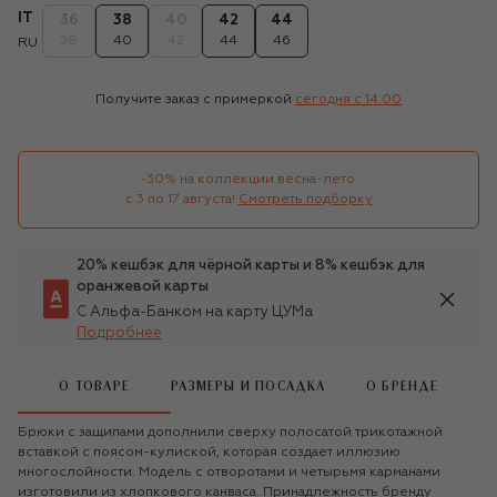
IT
36
38
40
42
44
38
40
42
44
46
RU
Получите заказ с примеркой
сегодня c 14:00
-30% на коллекции весна-лето 

с 3 по 17 августа!
Смотреть подборку
20% кешбэк для чёрной карты и 8% кешбэк для
оранжевой карты
С Альфа-Банком на карту ЦУМа
Подробнее
О ТОВАРЕ
РАЗМЕРЫ И ПОСАДКА
О БРЕНДЕ
Брюки с защипами дополнили сверху полосатой трикотажной
вставкой с поясом-кулиской, которая создает иллюзию
многослойности. Модель с отворотами и четырьмя карманами
изготовили из хлопкового канваса. Принадлежность бренду