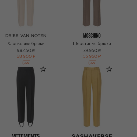
Хлопковые брюки
Шерстяные брюки
98 450 ₽
79 950 ₽
68 900 ₽
55 950 ₽
-
30
%
-
30
%