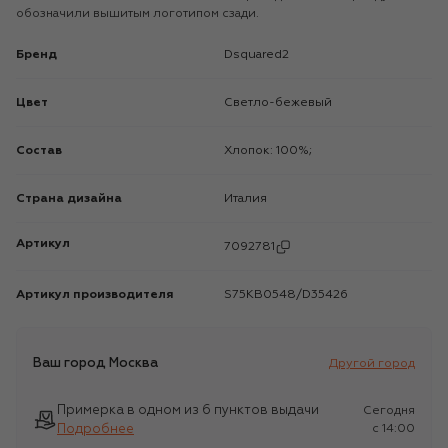
обозначили вышитым логотипом сзади.
Бренд
Dsquared2
Цвет
Светло-бежевый
Состав
Хлопок: 100%;
Страна дизайна
Италия
Артикул
7092781
Артикул производителя
S75KB0548/D35426
Ваш город
Москва
Другой город
Примерка в одном из 6 пунктов выдачи
Сегодня
Подробнее
c 14:00