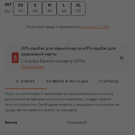
INT
XS
S
M
L
XL
42
44
46
48
50
RU
Получите заказ с примеркой
сегодня c 15:00
20% кешбэк для чёрной карты и 8% кешбэк для
оранжевой карты
С Альфа-Банком на карту ЦУМа
Подробнее
О ТОВАРЕ
РАЗМЕРЫ И ПОСАДКА
О БРЕНДЕ
Поло из хлопкового трикотажа в горизонтальную полоску
дополнили вставками на поясе и манжетах, создав эффект
многослойности. Свободная модель с вышитым логотипом на
груди застегивается тремя пуговицами.
Бренд
Dsquared2