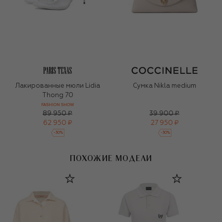
Лакированные мюли Lidia
Сумка Nikla medium
Thong 70
FASHION SHOW
89 950 ₽
39 900 ₽
62 950 ₽
27 950 ₽
-
30
%
-
30
%
ПОХОЖИЕ МОДЕЛИ