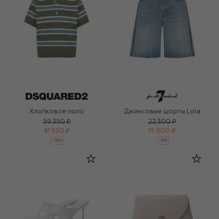
Хлопковое поло
Джинсовые шорты Lola
59 350 ₽
22 300 ₽
41 550 ₽
15 600 ₽
-
30
%
-
30
%