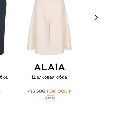
бка
Шелковая юбка
Юбка из шерсти и
шелка
₽
415 500 ₽
291 000 ₽
171 500 ₽
-
30
%