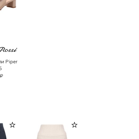
и Piper
5
 ₽