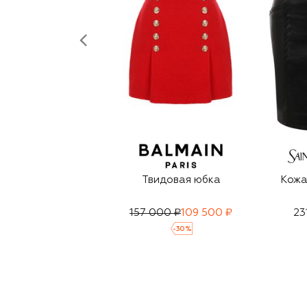
Твидовая юбка
Кожа
157 000 ₽
109 500 ₽
23
-
30
%