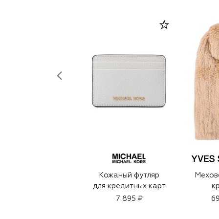
Кожаный футляр
Мехов
для кредитных карт
к
7 895 ₽
69