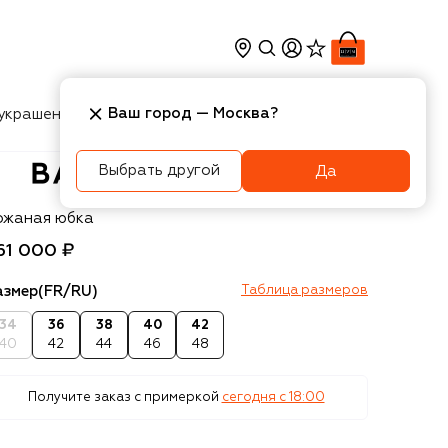
Ваш город —
Москва
?
украшения
Косметика
Интерьер
Новости
Выбрать другой
Да
almain
ожаная юбка
61 000 ₽
азмер
(FR/RU)
Таблица размеров
34
36
38
40
42
40
42
44
46
48
Получите заказ с примеркой
сегодня c 18:00