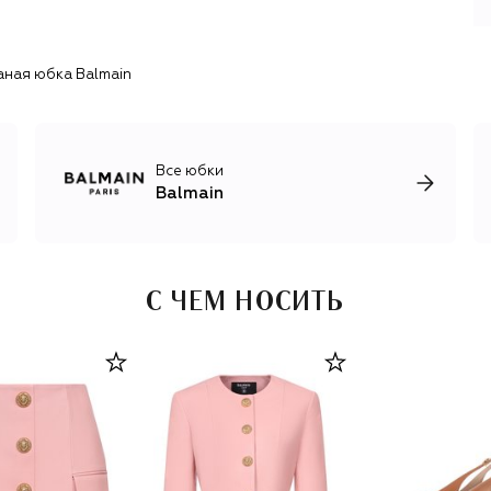
современной аудитории.
Несмотря на то, что вечерние наряды Balmain
ная юбка Balmain
отличаются скульптурными силуэтами и
декоративностью, вещи из линии ready-to-wear легко
адаптируются в любом гардеробе, ведь большую ее
часть составляют трикотаж и деним, актуальная обувь и
сумки.
Все юбки
Balmain
С ЧЕМ НОСИТЬ