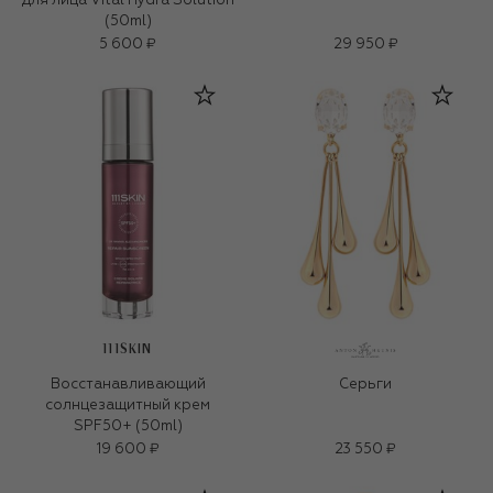
для лица Vital Hydra Solution
(50ml)
5 600 ₽
29 950 ₽
111SKIN
Восстанавливающий
Серьги
солнцезащитный крем
SPF50+ (50ml)
19 600 ₽
23 550 ₽