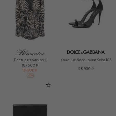
Платье из вискозы
Кожаные босоножки Keira 105
187 500 ₽
98 950 ₽
131 500 ₽
-
30
%