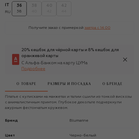
IT
36
38
40
42
38
40
42
44
RU
Получите заказ с примеркой
завтра c 14:00
20% кешбэк для чёрной карты и 8% кешбэк для
оранжевой карты
С Альфа-Банком на карту ЦУМа
Подробнее
О ТОВАРЕ
РАЗМЕРЫ И ПОСАДКА
О БРЕНДЕ
Платье с кулисками на манжетах и талии сшили из тонкой вискозы
с анималистичным принтом. Глубокое декольте подчеркнули
ажурным фестончатым кружевом.
Бренд
Blumarine
Цвет
Черно-белый