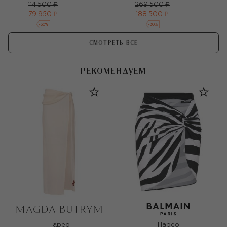
114 500 ₽
269 500 ₽
79 950 ₽
188 500 ₽
-
30
%
-
30
%
СМОТРЕТЬ ВСЕ
РЕКОМЕНДУЕМ
Парео
Парео