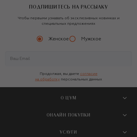
ПОДПИШИТЕСЬ НА РАССЫЛКУ
Чтобы первыми узнавать об эксклюзивных новинках и
специальных предложениях
Женское
Мужское
Продолжая, вы даете
согласие
на обработку
персональных данных
О ЦУМ
О магазине
ОНЛАЙН ПОКУПКИ
Новости и события
Вопросы и ответы
УСЛУГИ
Бутики и ПВЗ ЦУМ