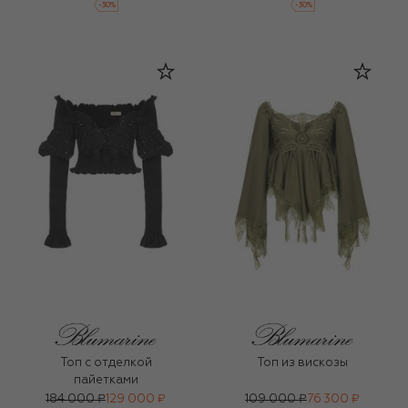
-
30
%
-
30
%
Топ с отделкой
Топ из вискозы
пайетками
184 000 ₽
129 000 ₽
109 000 ₽
76 300 ₽