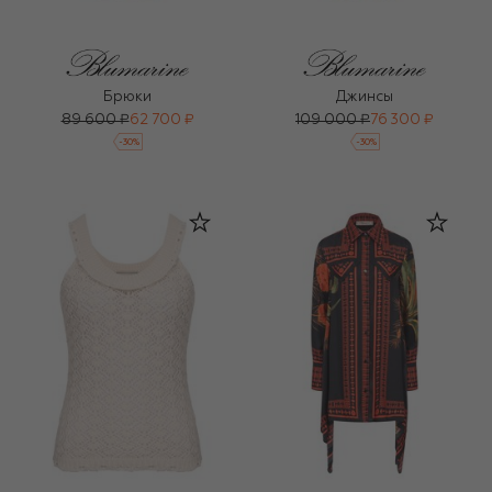
Брюки
Джинсы
89 600 ₽
62 700 ₽
109 000 ₽
76 300 ₽
-
30
%
-
30
%