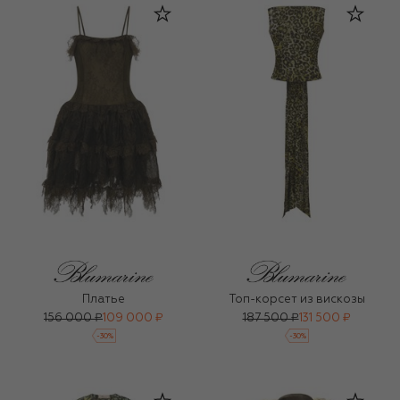
Платье
Топ-корсет из вискозы
156 000 ₽
109 000 ₽
187 500 ₽
131 500 ₽
-
30
%
-
30
%