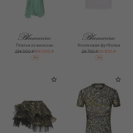
Платье из вискозы
Хлопковая футболка
234 500 ₽
164 000 ₽
29 750 ₽
20 850 ₽
-
30
%
-
30
%