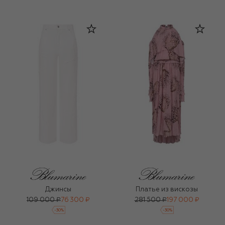
Джинсы
Платье из вискозы
109 000 ₽
76 300 ₽
281 500 ₽
197 000 ₽
-
30
%
-
30
%