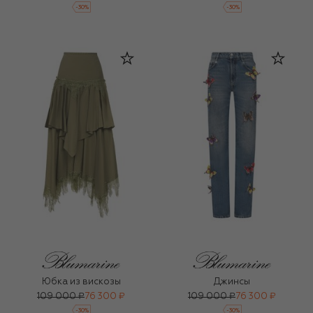
-
30
%
-
30
%
Юбка из вискозы
Джинсы
109 000 ₽
76 300 ₽
109 000 ₽
76 300 ₽
-
30
%
-
30
%