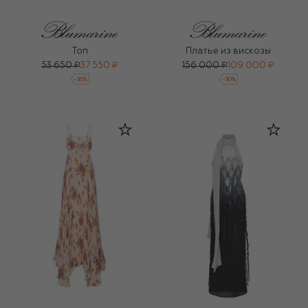
Топ
Платье из вискозы
53 650 ₽
37 550 ₽
156 000 ₽
109 000 ₽
-
30
%
-
30
%