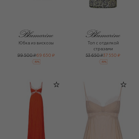
Юбка из вискозы
Топ с отделкой
стразами
99 500 ₽
69 650 ₽
53 650 ₽
37 550 ₽
-
30
%
-
30
%