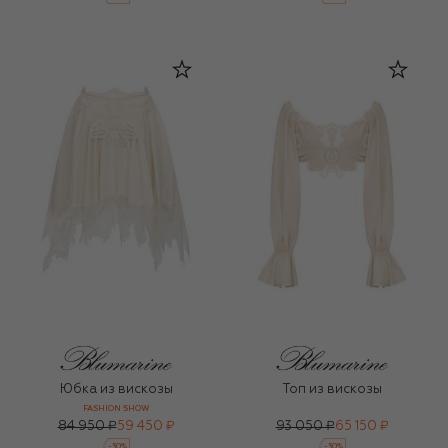
Юбка из вискозы
Топ из вискозы
FASHION SHOW
84 950 ₽
59 450 ₽
93 050 ₽
65 150 ₽
-
30
%
-
30
%