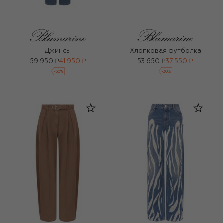
Джинсы
Хлопковая футболка
59 950 ₽
41 950 ₽
53 650 ₽
37 550 ₽
-
30
%
-
30
%