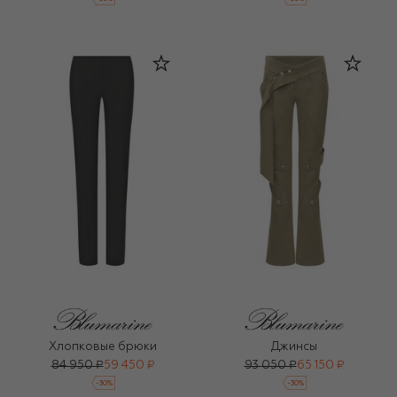
Хлопковые брюки
Джинсы
84 950 ₽
59 450 ₽
93 050 ₽
65 150 ₽
-
30
%
-
30
%