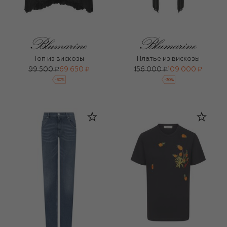
Топ из вискозы
Платье из вискозы
99 500 ₽
69 650 ₽
156 000 ₽
109 000 ₽
-
30
%
-
30
%