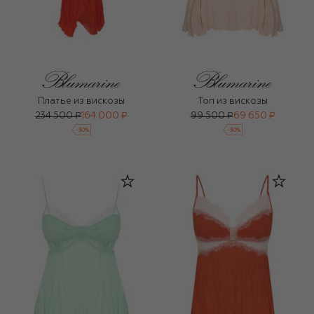
Платье из вискозы
Топ из вискозы
234 500 ₽
164 000 ₽
99 500 ₽
69 650 ₽
-
30
%
-
30
%