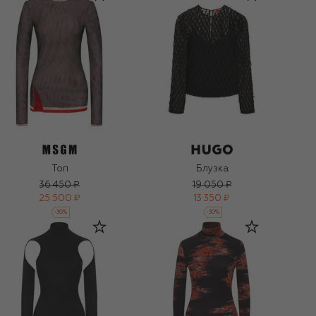
Топ
Блузка
36 450 ₽
19 050 ₽
25 500 ₽
13 350 ₽
-
30
%
-
30
%