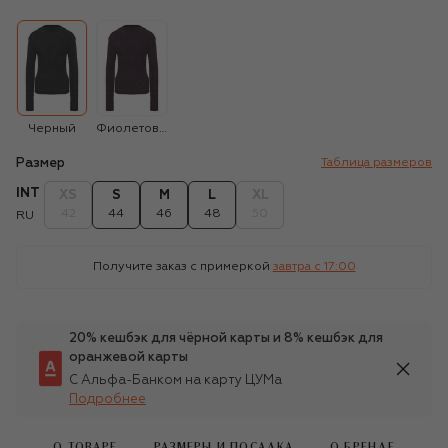
Черный
Фиолетовый
Размер
Таблица размеров
INT
XS
S
M
L
XL
42
44
46
48
50
RU
Получите заказ с примеркой
завтра c 17:00
20% кешбэк для чёрной карты и 8% кешбэк для
оранжевой карты
С Альфа-Банком на карту ЦУМа
Подробнее
О ТОВАРЕ
РАЗМЕРЫ И ПОСАДКА
О БРЕНДЕ