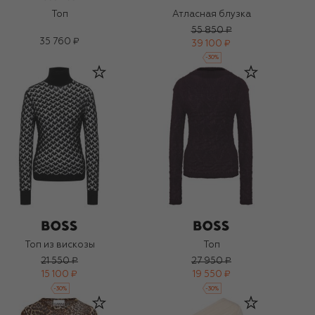
Топ
Атласная блузка
55 850 ₽
35 760 ₽
39 100 ₽
-
30
%
Топ из вискозы
Топ
21 550 ₽
27 950 ₽
15 100 ₽
19 550 ₽
-
30
%
-
30
%