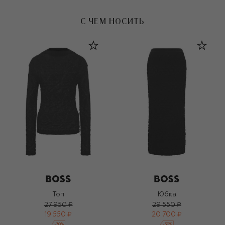
С ЧЕМ НОСИТЬ
Топ
Юбка
27 950 ₽
29 550 ₽
19 550 ₽
20 700 ₽
-
30
%
-
30
%