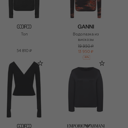
Топ
Водолазка из
вискозы
19 950 ₽
54 810 ₽
13 950 ₽
-
30
%