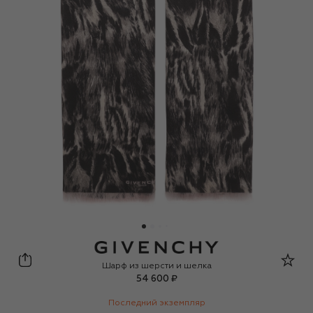
Givenchy
Шарф из шерсти и шелка
54 600 ₽
Последний экземпляр