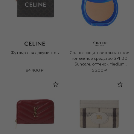
Футляр для документов
Солнцезащитное компактное
тональное средство SPF 30
Suncare, оттенок Medium
Ivory (12g)
94 400 ₽
5 200 ₽