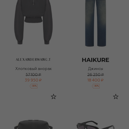
ALEXANDERWANG.T
Хлопковый анорак
Джинсы
57 100 ₽
26 250 ₽
39 950 ₽
18 400 ₽
-
30
%
-
30
%