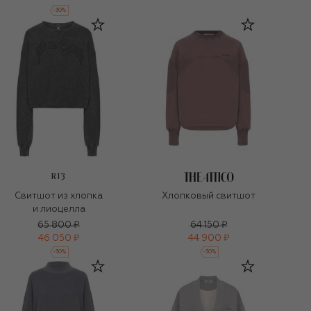
-
30
%
R13
Свитшот из хлопка
Хлопковый свитшот
и лиоцелла
65 800 ₽
64 150 ₽
46 050 ₽
44 900 ₽
-
30
%
-
30
%