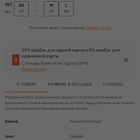
INT
XS
S
M
L
42
44
46
48
RU
Получите заказ с примеркой
завтра c 12:00
20% кешбэк для чёрной карты и 8% кешбэк для
оранжевой карты
С Альфа-Банком на карту ЦУМа
Подробнее
О ТОВАРЕ
РАЗМЕРЫ И ПОСАДКА
О БРЕНДЕ
Неравномерно окрашенный свитшот с короткой молнией на
воротнике-стойке выполнили из хлопка. Над широким эластичным
поясом закрепили брендированный ярлык.
Бренд
alexanderwang.t
Цвет
Серый