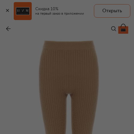
Скидка 10%
Открыть
MAX MARA
на первый заказ в приложении
Легинсы из шерсти и кашемира
-
34 700 ₽