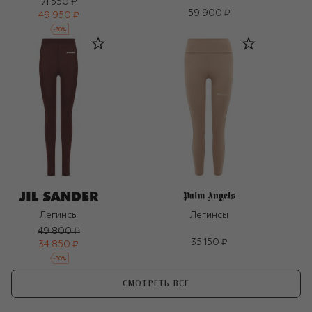
71 550 ₽
59 900 ₽
49 950 ₽
-
30
%
Легинсы
Легинсы
49 800 ₽
35 150 ₽
34 850 ₽
-
30
%
СМОТРЕТЬ ВСЕ