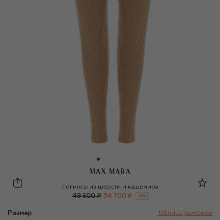
MAX MARA
Max Mara
Легинсы из шерсти и кашемира
49 600 ₽
34 700 ₽
-
30
%
Размер
Таблица размеров