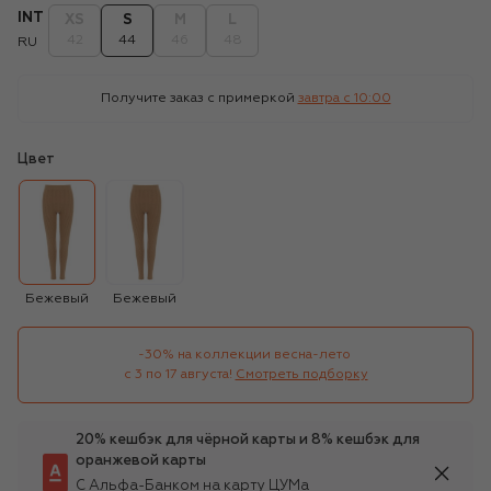
INT
XS
S
M
L
42
44
46
48
RU
Получите заказ с примеркой
завтра c 10:00
Цвет
Бежевый
Бежевый
-30% на коллекции весна-лето 

с 3 по 17 августа!
Смотреть подборку
20% кешбэк для чёрной карты и 8% кешбэк для
оранжевой карты
С Альфа-Банком на карту ЦУМа