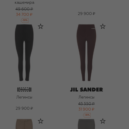
кашемира
49 600 ₽
29 900 ₽
34 700 ₽
-
30
%
Легинсы
Легинсы
45 550 ₽
29 900 ₽
31 900 ₽
-
30
%