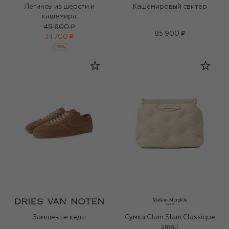
Легинсы из шерсти и
Кашемировый свитер
кашемира
49 600 ₽
85 900 ₽
34 700 ₽
-
30
%
Замшевые кеды
Сумка Glam Slam Classique
small