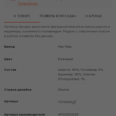
Подробнее
О ТОВАРЕ
РАЗМЕРЫ И ПОСАДКА
О БРЕНДЕ
Легинсы Apogeo выполнили фактурной вязкой из микса шерсти и
кашемира, усиленного полиамидом. Модель с эластичным поясом
в рубчик оставили без декора.
Бренд
Max Mara
Цвет
Бежевый
Состав
Шерсть: 66%; Полиамид: 5%;
Кашемир: 28%; Эластан
(Полиуретан): 1%;
Страна дизайна
Италия
Артикул
7074928
Артикул производителя
AP0GE01234