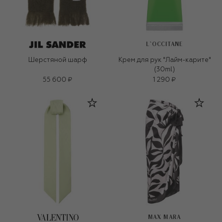
L`OCCITANE
Шерстяной шарф
Крем для рук "Лайм-карите"
(30ml)
55 600 ₽
1 290 ₽
MAX MARA