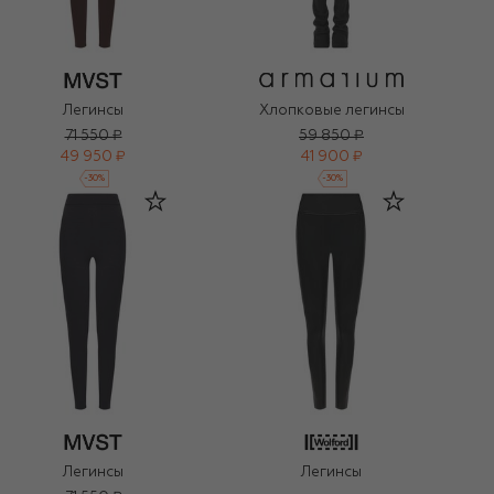
Легинсы
Хлопковые легинсы
71 550 ₽
59 850 ₽
49 950 ₽
41 900 ₽
-
30
%
-
30
%
Легинсы
Легинсы