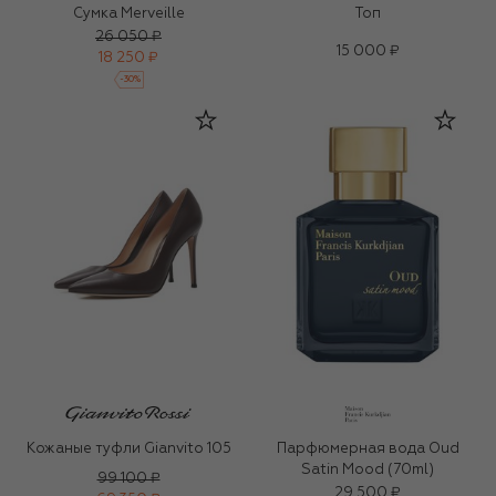
Сумка Merveille
Топ
26 050 ₽
15 000 ₽
18 250 ₽
-
30
%
Кожаные туфли Gianvito 105
Парфюмерная вода Oud
Satin Mood (70ml)
99 100 ₽
29 500 ₽