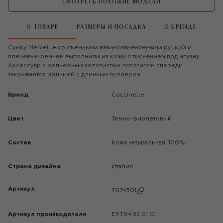
СМОТРЕТЬ ПОХОЖИЕ МОДЕЛИ
О ТОВАРЕ
РАЗМЕРЫ И ПОСАДКА
О БРЕНДЕ
Сумку Merveille со съемными взаимозаменяемыми ручкой и
плечевым ремнем выполнили из кожи с тиснением под игуану.
Аксессуар с рельефным золотистым логотипом спереди
закрывается молнией с длинным пуллером.
Бренд
Coccinelle
Цвет
Темно-фиолетовый
Состав
Кожа натуральная: 100%;
Страна дизайна
Италия
Артикул
7074501
Артикул производителя
E5 TX4 52 01 01