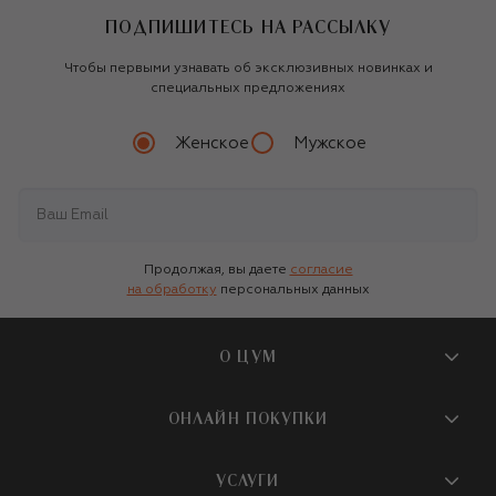
ПОДПИШИТЕСЬ НА РАССЫЛКУ
Чтобы первыми узнавать об эксклюзивных новинках и
специальных предложениях
Женское
Мужское
Продолжая, вы даете
согласие
на обработку
персональных данных
О ЦУМ
О магазине
ОНЛАЙН ПОКУПКИ
Новости и события
Вопросы и ответы
УСЛУГИ
Бутики и ПВЗ ЦУМ