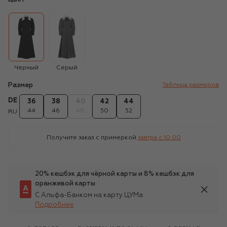
Черный
Серый
Размер
Таблица размеров
DE
36
38
40
42
44
44
46
48
50
52
RU
Получите заказ с примеркой
завтра c 10:00
20% кешбэк для чёрной карты и 8% кешбэк для
оранжевой карты
С Альфа-Банком на карту ЦУМа
Подробнее