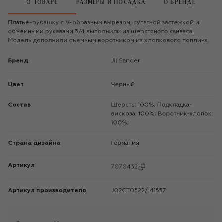
О ТОВАРЕ
РАЗМЕРЫ И ПОСАДКА
О БРЕНДЕ
Платье-рубашку с V-образным вырезом, супатной застежкой и
объемными рукавами 3/4 выполнили из шерстяного канваса.
Модель дополнили съемным воротником из хлопкового поплина.
Бренд
Jil Sander
Цвет
Черный
Состав
Шерсть: 100%; Подкладка-
вискоза: 100%; Воротник-хлопок:
100%;
Страна дизайна
Германия
Артикул
7070432
Артикул производителя
J02CT0522/J41557