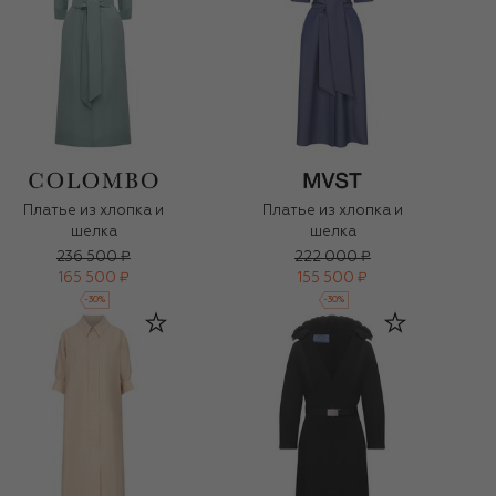
Платье из хлопка и
Платье из хлопка и
шелка
шелка
236 500 ₽
222 000 ₽
165 500 ₽
155 500 ₽
-
30
%
-
30
%