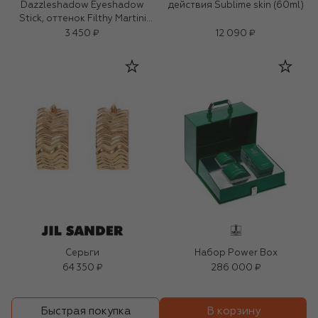
Dazzleshadow Eyeshadow
действия Sublime skin (60ml)
Stick, оттенок Filthy Martini
(1,6g)
3 450 ₽
12 090 ₽
Серьги
Набор Power Box
64 350 ₽
286 000 ₽
В корзину
Быстрая покупка