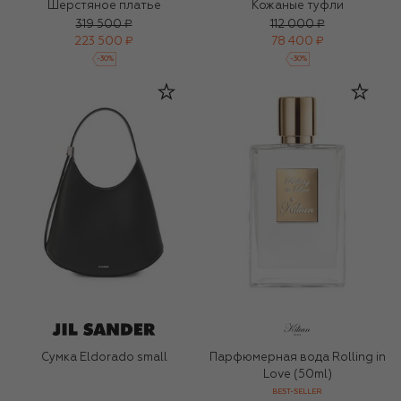
Шерстяное платье
Кожаные туфли
319 500 ₽
112 000 ₽
223 500 ₽
78 400 ₽
-
30
%
-
30
%
Сумка Eldorado small
Парфюмерная вода Rolling in
Love (50ml)
BEST-SELLER