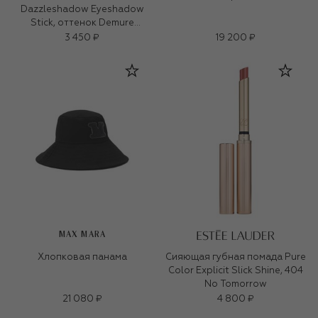
Dazzleshadow Eyeshadow
Stick, оттенок Demure
Diamonds (1,6g)
3 450 ₽
19 200 ₽
MAX MARA
Хлопковая панама
Сияющая губная помада Pure
Color Explicit Slick Shine, 404
No Tomorrow
21 080 ₽
4 800 ₽