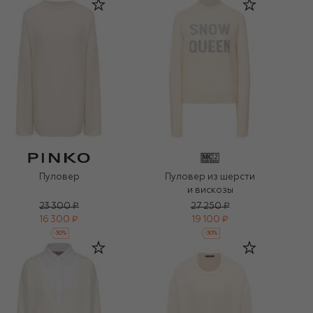
Пуловер
Пуловер из шерсти
и вискозы
23 300 ₽
27 250 ₽
16 300 ₽
19 100 ₽
-
30
%
-
30
%