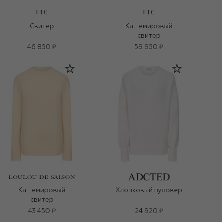
FTC
FTC
Свитер
Кашемировый
свитер
46 850 ₽
59 950 ₽
Кашемировый
Хлопковый пуловер
свитер
43 450 ₽
24 920 ₽