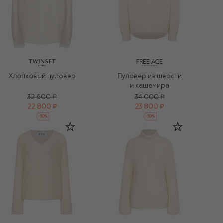
Хлопковый пуловер
Пуловер из шерсти
и кашемира
32 600 ₽
34 000 ₽
22 800 ₽
23 800 ₽
-
30
%
-
30
%