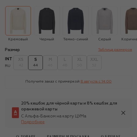
Кремовый
Черный
Темно-синий
Серый
Коричн
Размер
Таблица размеров
INT
XS
S
M
L
XL
XXL
42
44
46
48
50
52
RU
Получите заказ с примеркой
8 августа c 14:00
20% кешбэк для чёрной карты и 8% кешбэк для
оранжевой карты
С Альфа-Банком на карту ЦУМа
Подробнее
О ТОВАРЕ
РАЗМЕРЫ И ПОСАДКА
О БРЕНДЕ