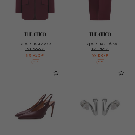
Шерстяной жакет
Шерстяная юбка
128 500 ₽
84 450 ₽
89 950 ₽
59 100 ₽
-
30
%
-
30
%