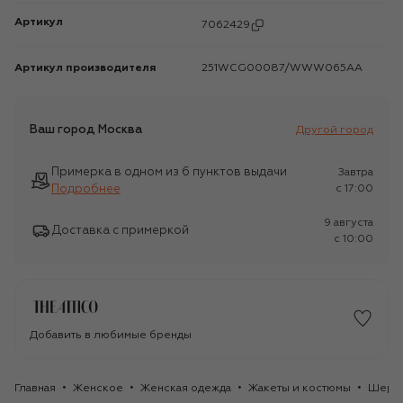
Артикул
7062429
Артикул производителя
251WCG00087/WWW065AA
Ваш город
Москва
Другой город
Примерка в одном из 6 пунктов выдачи
Завтра
Подробнее
c 17:00
9 августа
Доставка с примеркой
c 10:00
Добавить в любимые бренды
Главная
Женское
Женская одежда
Жакеты и костюмы
Шерст