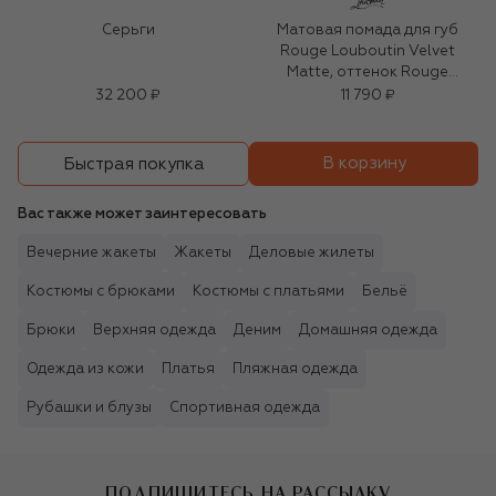
Серьги
Матовая помада для губ
Rouge Louboutin Velvet
Matte, оттенок Rouge
Louboutin
32 200 ₽
11 790 ₽
В корзину
Быстрая покупка
Вас также может заинтересовать
Вечерние жакеты
Жакеты
Деловые жилеты
Костюмы с брюками
Костюмы с платьями
Бельё
Брюки
Верхняя одежда
Деним
Домашняя одежда
Одежда из кожи
Платья
Пляжная одежда
Рубашки и блузы
Спортивная одежда
ПОДПИШИТЕСЬ НА РАССЫЛКУ