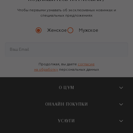
Чтобы первыми узнавать об эксклюзивных новинках и
специальных предложениях
Женское
Мужское
Продолжая, вы даете
согласие
на обработку
персональных данных
О ЦУМ
О магазине
ОНЛАЙН ПОКУПКИ
Новости и события
Вопросы и ответы
УСЛУГИ
Бутики и ПВЗ ЦУМ
Мобильное приложение
Контакты