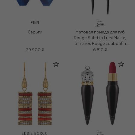
VIEN
Серьги
Матовая помада для губ
Rouge Stiletto Lumi Matte,
оттенок Rouge Louboutin
001L (2g)
29 900 ₽
6 810 ₽
EDDIE BORGO