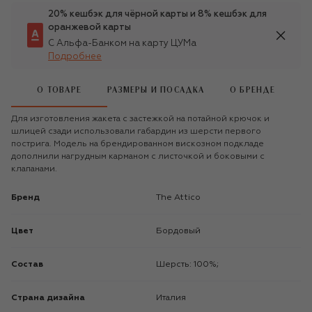
20% кешбэк для чёрной карты и 8% кешбэк для
оранжевой карты
С Альфа-Банком на карту ЦУМа
Подробнее
О ТОВАРЕ
РАЗМЕРЫ И ПОСАДКА
О БРЕНДЕ
Для изготовления жакета с застежкой на потайной крючок и
шлицей сзади использовали габардин из шерсти первого
пострига. Модель на брендированном вискозном подкладе
дополнили нагрудным карманом с листочкой и боковыми с
клапанами.
Бренд
The Attico
Цвет
Бордовый
Состав
Шерсть: 100%;
Страна дизайна
Италия