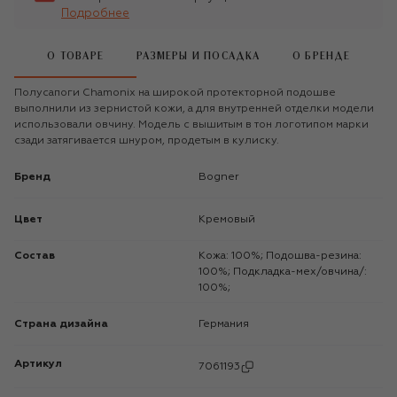
Подробнее
О ТОВАРЕ
РАЗМЕРЫ И ПОСАДКА
О БРЕНДЕ
Полусапоги Chamonix на широкой протекторной подошве
выполнили из зернистой кожи, а для внутренней отделки модели
использовали овчину. Модель с вышитым в тон логотипом марки
сзади затягивается шнуром, продетым в кулиску.
Бренд
Bogner
Цвет
Кремовый
Состав
Кожа: 100%; Подошва-резина:
100%; Подкладка-мех/овчина/:
100%;
Страна дизайна
Германия
Артикул
7061193