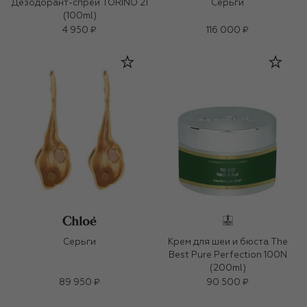
Дезодорант-спрей TORINO 21
Серьги
(100ml)
4 950 ₽
116 000 ₽
Серьги
Крем для шеи и бюста The
Best Pure Perfection 100N
(200ml)
89 950 ₽
90 500 ₽