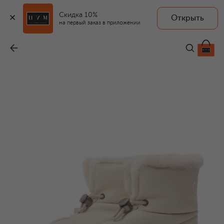
Скидка 10%
Открыть
на первый заказ в приложении
Кожаные полусапоги Chamonix
-
69 450 ₽