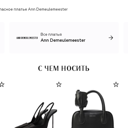
многослойные комплекты, кожаные юбки и грубая обувь
ласное платье Ann Demeulemeester
формируют образ, в котором внешняя строгость
соседствует с внутренней хрупкостью. Вместо декора —
сложные линии, ритмичность и движение ткани.
В 2020 году в истории Ann Demeulemeester начался
Все платья
новый этап: дизайн и производство перешли под
Ann Demeulemeester
контроль итальянского ритейлера Antonioli. Бренд
получил более четкую структуру коллекций и
обновленный визуальный язык, за который с 2023 года
отвечает креативный директор Стефано Галличи.
С ЧЕМ НОСИТЬ