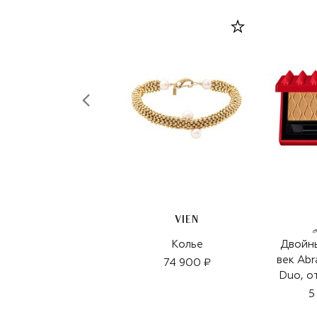
VIEN
Колье
Двойны
век Abr
74 900 ₽
Duo, о
5