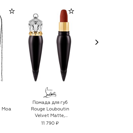
VIEN
Помада для губ
Серьги
р Moa
Rouge Louboutin
39 900 ₽
Velvet Matte,
оттенок Burning
11 790 ₽
Babe 415M (3,8g)