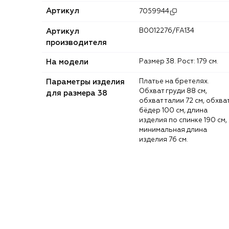
Артикул
7059944
Артикул
B0012276/FA134
производителя
На модели
Размер 38. Рост: 179 см.
Параметры изделия
Платье на бретелях.
Обхват груди 88 см,
для размера 38
обхват талии 72 см, обхва
бёдер 100 см, длина
изделия по спинке 190 см,
минимальная длина
изделия 76 см.