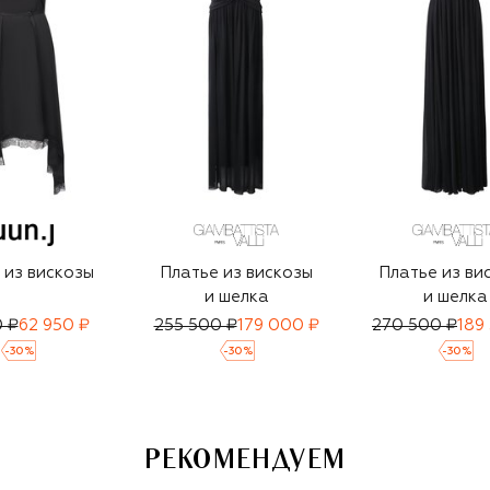
 из вискозы
Платье из вискозы
Платье из ви
и шелка
и шелка
 ₽
62 950 ₽
255 500 ₽
179 000 ₽
270 500 ₽
189
-
30
%
-
30
%
-
30
%
РЕКОМЕНДУЕМ