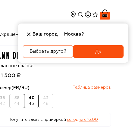
Ваш город —
Москва
?
украшения
Косметика
Интерьер
Новости
Выбрать другой
Да
nn Demeulemeester
тласное платье
41 500 ₽
азмер
(FR/RU)
Таблица размеров
36
38
40
42
42
44
46
48
Получите заказ с примеркой
сегодня c 16:00