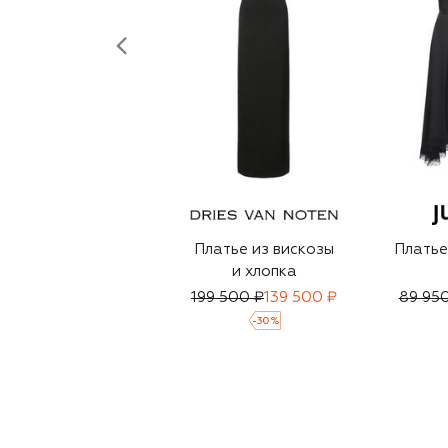
Платье из вискозы
Платье
и хлопка
199 500 ₽
139 500 ₽
89 950
-
30
%