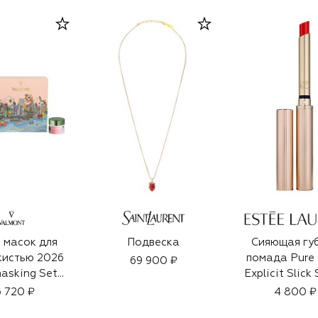
 масок для
Подвеска
Сияющая гу
кистью 2026
помада Pure 
69 900 ₽
asking Set
Explicit Slick 
4x15ml)
914 Adrenalin
 720 ₽
4 800 ₽