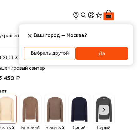
Ваш город —
Москва
?
украшения
Косметика
Интерьер
Новости
Выбрать другой
Да
ulou de Saison
ашемировый свитер
3 450 ₽
вет
Желтый
Бежевый
Бежевый
Синий
Серый
Бордовый