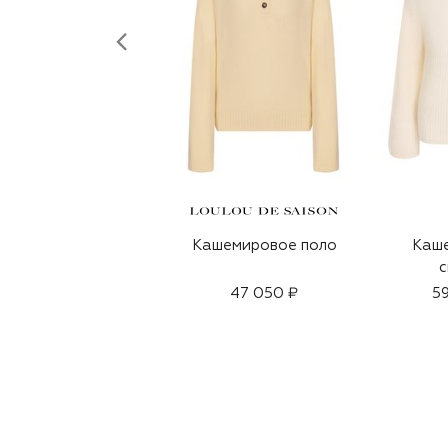
Кашемировое поло
Каш
с
47 050 ₽
59