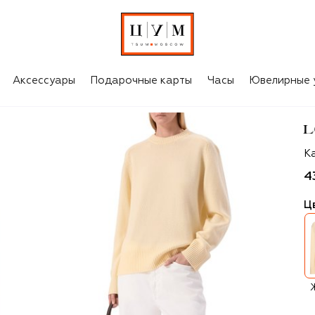
Аксессуары
Подарочные карты
Часы
Ювелирные 
Lo
К
4
Ц