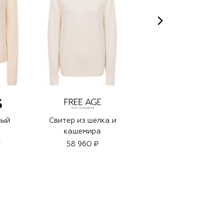
вый
Свитер из шелка и
Кашемировый
кашемира
свитер
₽
58 960 ₽
35 950 ₽