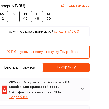
азмер
(INT/RU)
Таблица размеров
XS
S
M
L
XL
42
44
46
48
50
Получите заказ с примеркой
сегодня c 16:00
10% бонусов за первую покупку
Подробнее
В корзину
Быстрая покупка
20% кешбэк для чёрной карты и 8%
кешбэк для оранжевой карты
С Альфа-Банком на карту ЦУМа
Подробнее