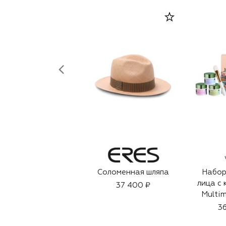
Соломенная шляпа
Набор
лица с 
37 400 ₽
Multim
(
36