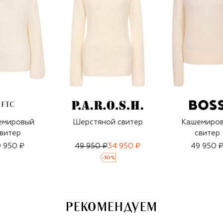
FTC
емировый
Шерстяной свитер
Кашемиро
витер
свитер
 950 ₽
49 950 ₽
34 950 ₽
49 950 
-
30
%
РЕКОМЕНДУЕМ