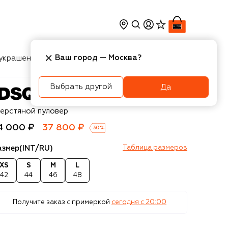
Ваш город —
Москва
?
украшения
Косметика
Интерьер
Новости
Выбрать другой
Да
squared2
ерстяной пуловер
4 000 ₽
37 800 ₽
-
30
%
азмер
(INT/RU)
Таблица размеров
XS
S
M
L
42
44
46
48
Получите заказ с примеркой
сегодня c 20:00