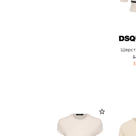
Шерст
5
3