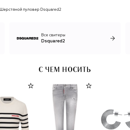
цепочками, кожаные куртки, парки с меховой отделкой.
Шерстяной пуловер Dsquared2
Бренд неоднократно выпускал совместные коллекции с
другими марками, самые яркие — с Puma и Nike.
Все свитеры
Dsquared2
С ЧЕМ НОСИТЬ