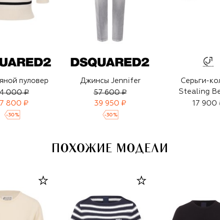
яной пуловер
Джинсы Jennifer
Серьги-ко
Stealing B
4 000 ₽
57 600 ₽
7 800 ₽
39 950 ₽
17 900 
-
30
%
-
30
%
ПОХОЖИЕ МОДЕЛИ