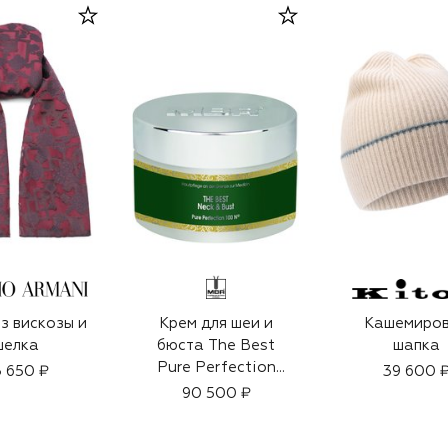
з вискозы и
Крем для шеи и
Кашемиро
шелка
бюста The Best
шапка
Pure Perfection
 650 ₽
39 600 
100N (200ml)
90 500 ₽