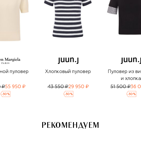
ной пуловер
Хлопковый пуловер
Пуловер из в
и хлопк
 ₽
55 950 ₽
43 550 ₽
29 950 ₽
51 500 ₽
36 0
-
30
%
-
30
%
-
30
%
РЕКОМЕНДУЕМ