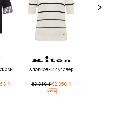
искозы
Хлопковый пуловер
Пуловер из шелка и
а
вискозы
50 ₽
89 950 ₽
62 950 ₽
36 800 ₽
25 760 ₽
-
30
%
-
30
%