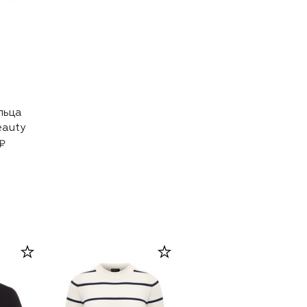
льца
eauty
₽