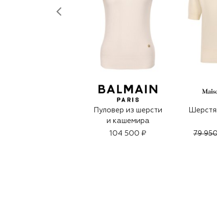
Пуловер из шерсти
Шерстя
и кашемира
104 500 ₽
79 950