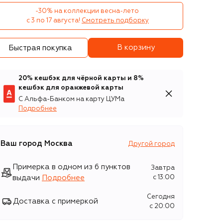
-30% на коллекции весна-лето 

с 3 по 17 августа!
Смотреть подборку
В корзину
Быстрая покупка
20% кешбэк для чёрной карты и 8%
кешбэк для оранжевой карты
С Альфа-Банком на карту ЦУМа
Подробнее
Ваш город
Москва
Другой город
Примерка в одном из 6 пунктов
Завтра
выдачи
Подробнее
c 13:00
Сегодня
Доставка с примеркой
c 20:00