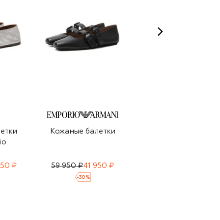
етки
Кожаные балетки
Текстильные
io
балетки Vally
950 ₽
59 950 ₽
41 950 ₽
85 650 ₽
-
30
%