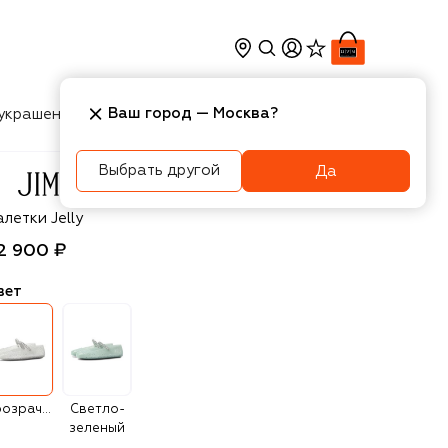
Ваш город —
Москва
?
украшения
Косметика
Интерьер
Новости
Выбрать другой
Да
immy Choo
летки Jelly
2 900 ₽
вет
Прозрачный
Светло-
зеленый