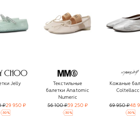
тки Jelly
Текстильные
Кожаные бал
балетки Anatomic
Coltellacc
Numeric
0 ₽
29 950 ₽
56 100 ₽
39 250 ₽
69 950 ₽
48 
-
30
%
-
30
%
-
30
%