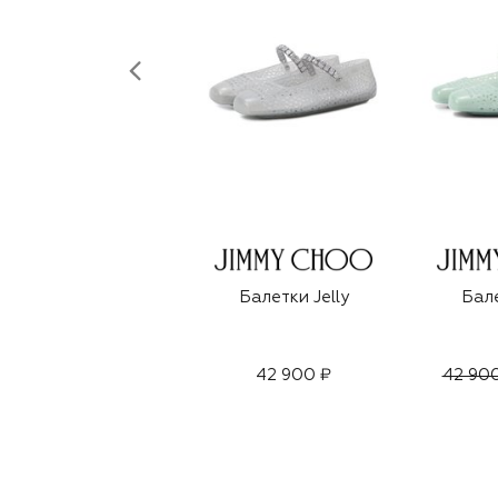
Балетки Jelly
Бале
42 900 ₽
42 90