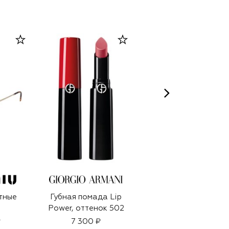
тные
Губная помада Lip
Увлажняющий
Power, оттенок 502
тональный крем
Moisture Surge
₽
7 300 ₽