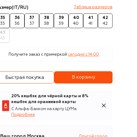
азмер
(IT/RU)
Таблица размеров
35
36
37
38
39
40
41
42
35
36
37
38
39
40
41
42
43
43
Получите заказ с примеркой
сегодня c 14:00
В корзину
Быстрая покупка
20% кешбэк для чёрной карты и 8%
кешбэк для оранжевой карты
С Альфа-Банком на карту ЦУМа
Подробнее
Ваш город
Москва
Другой город