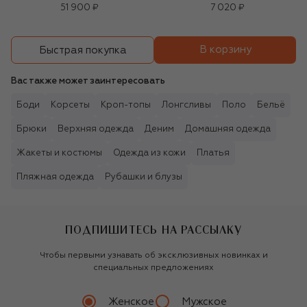
Salzburg (30ml)
51 900 ₽
7 020 ₽
В корзину
Быстрая покупка
Вас также может заинтересовать
Боди
Корсеты
Кроп-топы
Лонгсливы
Поло
Бельё
Брюки
Верхняя одежда
Деним
Домашняя одежда
Жакеты и костюмы
Одежда из кожи
Платья
Пляжная одежда
Рубашки и блузы
ПОДПИШИТЕСЬ НА РАССЫЛКУ
Чтобы первыми узнавать об эксклюзивных новинках и
специальных предложениях
Женское
Мужское