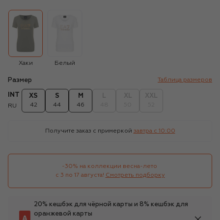
Хаки
Белый
Размер
Таблица размеров
INT
XS
S
M
L
XL
XXL
42
44
46
48
50
52
RU
Получите заказ с примеркой
завтра c 10:00
-30% на коллекции весна-лето 

с 3 по 17 августа!
Смотреть подборку
20% кешбэк для чёрной карты и 8% кешбэк для
оранжевой карты