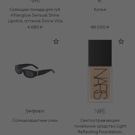
Сияющая помада для губ
Колье
Afterglow Sensual Shine
Lipstick, оттенок Dolce Vita
(1,5g)
4 680 ₽
48 000 ₽
Солнцезащитные очки
Светоотражающее
тональное средство Light
Reflecting Foundation,