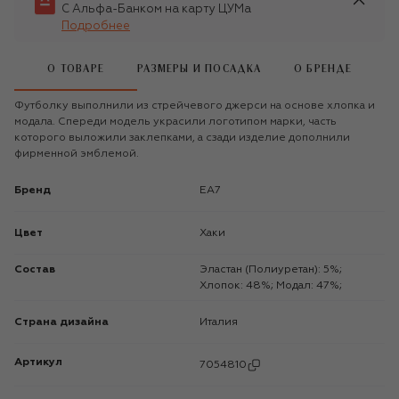
С Альфа-Банком на карту ЦУМа
Подробнее
О ТОВАРЕ
РАЗМЕРЫ И ПОСАДКА
О БРЕНДЕ
Футболку выполнили из стрейчевого джерси на основе хлопка и
модала. Спереди модель украсили логотипом марки, часть
которого выложили заклепками, а сзади изделие дополнили
фирменной эмблемой.
Бренд
EA7
Цвет
Хаки
Состав
Эластан (Полиуретан): 5%;
Хлопок: 48%; Модал: 47%;
Страна дизайна
Италия
Артикул
7054810