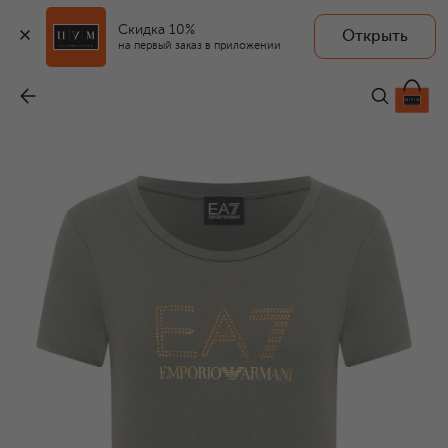
Скидка 10%
Открыть
на первый заказ в приложении
Футболка
-
8 645 ₽