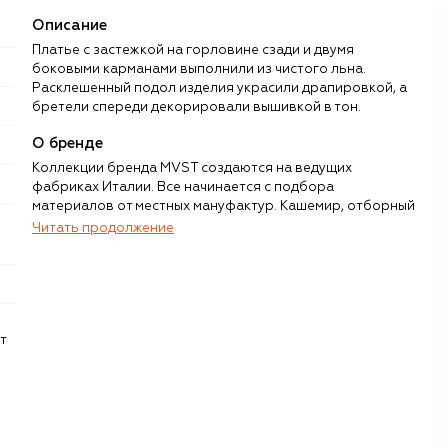
Описание
Платье с застежкой на горловине сзади и двумя
боковыми карманами выполнили из чистого льна.
Расклешенный подол изделия украсили драпировкой, а
бретели спереди декорировали вышивкой в тон.
О бренде
Коллекции бренда MVST создаются на ведущих
фабриках Италии. Все начинается с подбора
материалов от местных мануфактур. Кашемир, отборный
шелк Mulberry, шерсть мериноса, викуньи и альпака
Читать продолжение
поставляют Loro Piana, Cariaggi, Colombo и Vitale
Barberis Canonico, костюмные ткани — Reda 1865, деним
— Candiani, водоотталкивающий хлопок, лен — Olmetex.
Для верхней одежды используют испанскую овчину, мех,
высокотехнологичный нейлон, гусиный пух и утеплитель
Thermore. Гладкая кожа комбинируется с замшей и
т
каракульчой, струящийся атлас — с разными видами
р
трикотажа. Помимо классической вязки, бренд
предлагает изделия, выполненные по передовой
технологии La Nuvola («Облако»), за счет которой
кашемир получается невероятно воздушным и