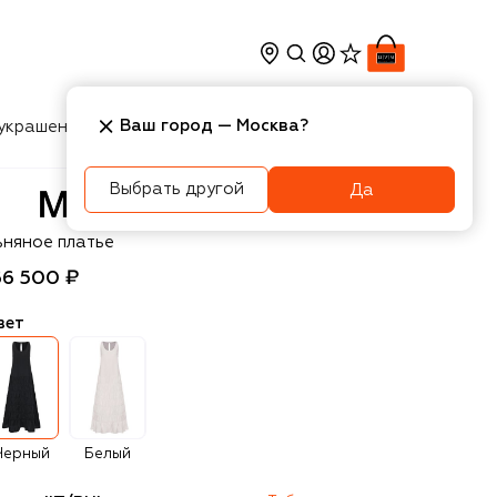
Ваш город —
Москва
?
украшения
Косметика
Интерьер
Новости
Выбрать другой
Да
VST
ьняное платье
66 500 ₽
вет
Черный
Белый