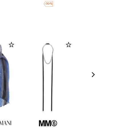
-
30
%