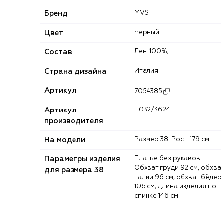
Бренд
MVST
Цвет
Черный
Состав
Лен: 100%;
Страна дизайна
Италия
Артикул
7054385
Артикул
H032/3624
производителя
На модели
Размер 38. Рост: 179 см.
Параметры изделия
Платье без рукавов.
Обхват груди 92 см, обхва
для размера 38
талии 96 см, обхват бёде
106 см, длина изделия по
спинке 146 см.