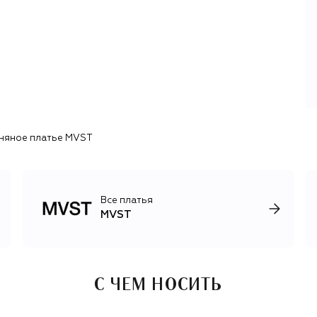
нежным.Нейтральная цветовая палитра, высокое
портновское искусство и акцент на благородных
материалах делают вещи MVST идеальной основой для
гардероба на все случаи жизни.
няное платье MVST
Все платья
MVST
С ЧЕМ НОСИТЬ