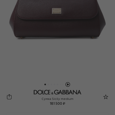
Dolce & Gabbana
Сумка Sicily medium
181 500 ₽