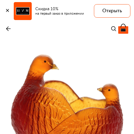
Скидка 10%
Открыть
TSAR
на первый заказ в приложении
Ваза Love Doves
-
221 000 ₽