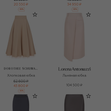
20 550 ₽
34 950 ₽
-
30
%
-
30
%
DOROTHEE SCHUMACHER
Хлопковая юбка
Льняная юбка
62 600 ₽
104 500 ₽
43 800 ₽
-
30
%