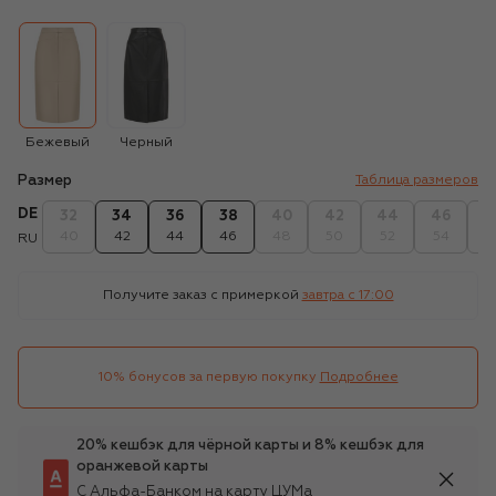
Бежевый
Черный
Размер
Таблица размеров
DE
32
34
36
38
40
42
44
46
4
40
42
44
46
48
50
52
54
5
RU
Получите заказ с примеркой
завтра c 17:00
10% бонусов за первую покупку
Подробнее
20% кешбэк для чёрной карты и 8% кешбэк для
оранжевой карты
С Альфа-Банком на карту ЦУМа