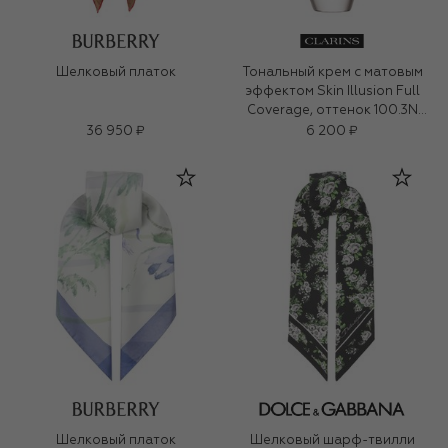
Шелковый платок
Тональный крем с матовым
эффектом Skin Illusion Full
Coverage, оттенок 100.3N
(30ml)
36 950 ₽
6 200 ₽
Шелковый платок
Шелковый шарф-твилли