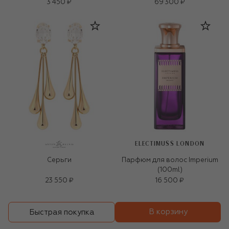
(1,6g)
3 450 ₽
69 300 ₽
ELECTIMUSS LONDON
Серьги
Парфюм для волос Imperium
(100ml)
23 550 ₽
16 500 ₽
В корзину
Быстрая покупка