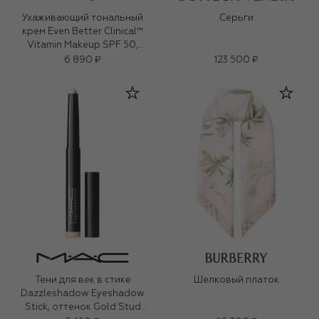
Ухаживающий тональный
Серьги
крем Even Better Clinical™
Vitamin Makeup SPF 50,
оттенок Light Cool 2 (30ml)
6 890 ₽
123 500 ₽
Тени для век в стике
Шелковый платок
Dazzleshadow Eyeshadow
Stick, оттенок Gold Stud