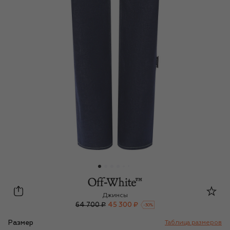
Off-White
Джинсы
64 700 ₽
45 300 ₽
-
30
%
Размер
Таблица размеров