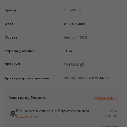
Бренд
Off-White
Цвет
Темно-синий
Состав
Хлопок: 100%;
Страна дизайна
США
Артикул
7047500
Артикул производителя
0WYA069S25DEN0014614
Ваш город
Москва
Другой город
Примерка в одном из 6 пунктов выдачи
Завтра
Подробнее
c 18:00