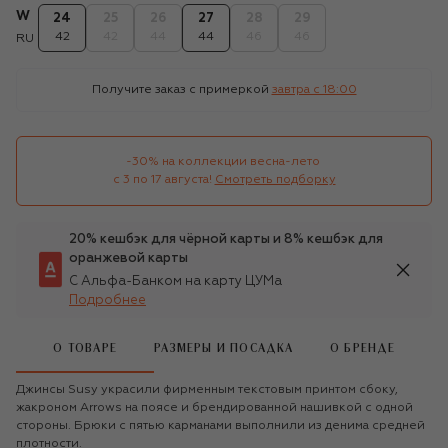
W
24
25
26
27
28
29
42
42
44
44
46
46
RU
Получите заказ с примеркой
завтра c 18:00
-30% на коллекции весна-лето 

с 3 по 17 августа!
Смотреть подборку
20% кешбэк для чёрной карты и 8% кешбэк для
оранжевой карты
С Альфа-Банком на карту ЦУМа
Подробнее
О ТОВАРЕ
РАЗМЕРЫ И ПОСАДКА
О БРЕНДЕ
Джинсы Susy украсили фирменным текстовым принтом сбоку,
жакроном Arrows на поясе и брендированной нашивкой с одной
стороны. Брюки с пятью карманами выполнили из денима средней
плотности.