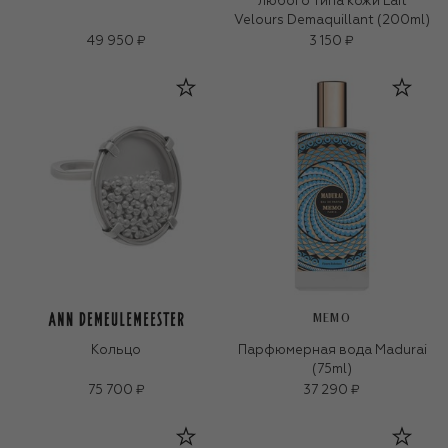
любого типа кожи Lait
Velours Demaquillant (200ml)
49 950 ₽
3 150 ₽
MEMO
Кольцо
Парфюмерная вода Madurai
(75ml)
75 700 ₽
37 290 ₽