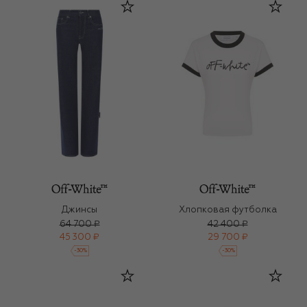
Джинсы
Хлопковая футболка
64 700 ₽
42 400 ₽
45 300 ₽
29 700 ₽
-
30
%
-
30
%