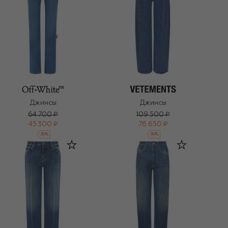
Джинсы
Джинсы
64 700 ₽
109 500 ₽
45 300 ₽
76 650 ₽
-
30
%
-
30
%