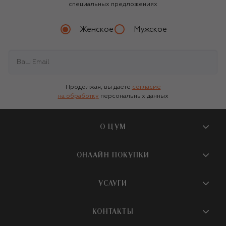
специальных предложениях
Женское
Мужское
Продолжая, вы даете
согласие
на обработку
персональных данных
О ЦУМ
О магазине
ОНЛАЙН ПОКУПКИ
Новости и события
Вопросы и ответы
УСЛУГИ
Бутики и ПВЗ ЦУМ
Мобильное приложение
Контакты
Шопинг-сервисы
КОНТАКТЫ
Доставка
Наша история
Шопинг со стилистом ЦУМ