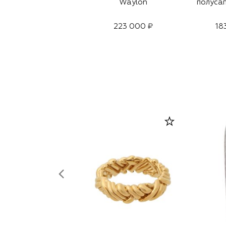
Waylon
полусап
223 000 ₽
18