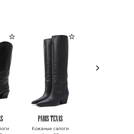
поги
Кожаные сапоги
Полусапоги