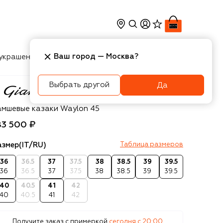
Ваш город —
Москва
?
украшения
Косметика
Интерьер
Новости
Выбрать другой
Да
anvito Rossi
амшевые казаки Waylon 45
83 500 ₽
азмер
(IT/RU)
Таблица размеров
36
36.5
37
37.5
38
38.5
39
39.5
36
36.5
37
37.5
38
38.5
39
39.5
40
40.5
41
42
40
40.5
41
42
Получите заказ с примеркой
сегодня c 20:00