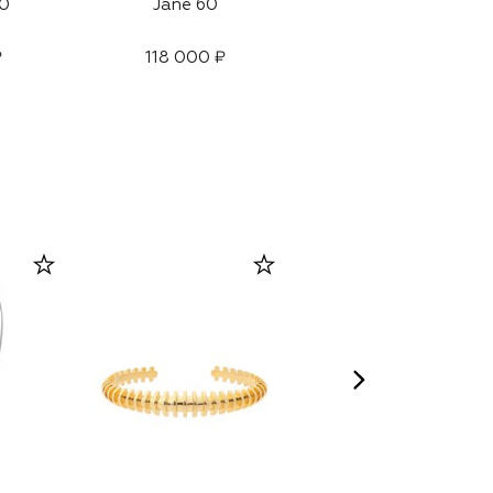
50
Jane 60
Snowish из экомеха
₽
118 000 ₽
145 500 ₽