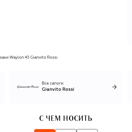
из 100 % итальянского сырья.
Производство Gianvito Rossi оптимизировано для
минимизации отходов и рационального расхода
энергии и воды, а используемые материалы — кожа,
замша, атлас, бархат и органза — проходят отбор по
строгим критериям устойчивости и экологической
безопасности.
аки Waylon 45 Gianvito Rossi
Все сапоги
Gianvito Rossi
С ЧЕМ НОСИТЬ