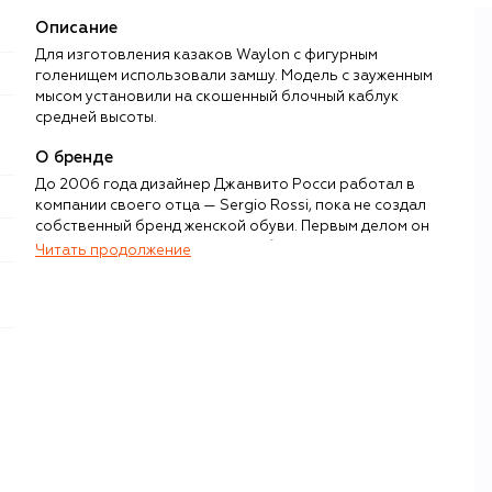
Описание
Для изготовления казаков Waylon с фигурным
голенищем использовали замшу. Модель с зауженным
мысом установили на скошенный блочный каблук
средней высоты.
О бренде
До 2006 года дизайнер Джанвито Росси работал в
компании своего отца — Sergio Rossi, пока не создал
собственный бренд женской обуви. Первым делом он
запустил ограниченную серию босоножек Portofino,
Читать продолжение
изготовленных опытными ремесленниками из лучшей
итальянской кожи. Модель принесла бренду первую
популярность и до сих пор остается бестселлером.
Актуальная коллекция Gianvito Rossi включает туфли на
высоких каблуках-шпильках Gianvito 105, Rania и Plexi,
остроносые ботильоны Levy, босоножки Montecarlo и
множество других моделей женственной и элегантной
обуви ручного производства. На одну пару требуется до
100 ручных операций в исполнении нескольких
специалистов. Вся обувь полностью создается в Италии