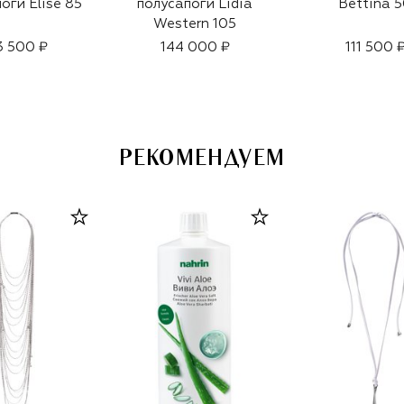
оги Elise 85
полусапоги Lidia
Bettina 
Western 105
3 500 ₽
144 000 ₽
111 500 
РЕКОМЕНДУЕМ