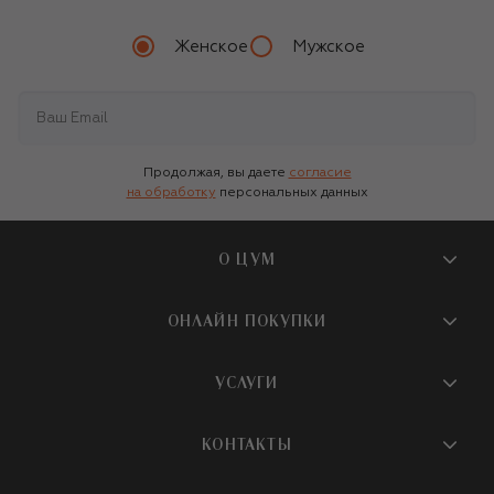
Женское
Мужское
Продолжая, вы даете
согласие
на обработку
персональных данных
О ЦУМ
О магазине
ОНЛАЙН ПОКУПКИ
Новости и события
Вопросы и ответы
УСЛУГИ
Бутики и ПВЗ ЦУМ
Мобильное приложение
Контакты
Шопинг-сервисы
КОНТАКТЫ
Доставка
Наша история
Шопинг со стилистом ЦУМ
Обмен и возврат