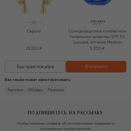
Серьги
Солнцезащитное компактное
тональное средство SPF 30
Suncare, оттенок Medium
Ivory (12g)
23 550 ₽
5 200 ₽
В корзину
Быстрая покупка
Вас также может заинтересовать
Заколки
Ободки
Резинки
ПОДПИШИТЕСЬ НА РАССЫЛКУ
Чтобы первыми узнавать об эксклюзивных новинках и
специальных предложениях