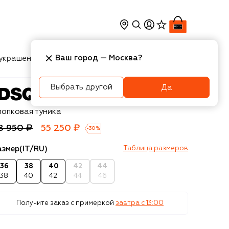
Ваш город —
Москва
?
украшения
Косметика
Интерьер
Новости
Выбрать другой
Да
squared2
лопковая туника
8 950 ₽
55 250 ₽
-
30
%
азмер
(IT/RU)
Таблица размеров
36
38
40
42
44
38
40
42
44
46
Получите заказ с примеркой
завтра c 13:00