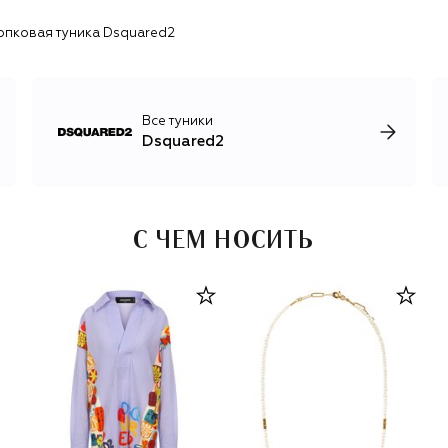
джинсы с низкой посадкой, декорированные ремнями и
опковая туника Dsquared2
цепочками, кожаные куртки, парки с меховой отделкой.
Бренд неоднократно выпускал совместные коллекции с
другими марками, самые яркие — с Puma и Nike.
Все туники
Dsquared2
С ЧЕМ НОСИТЬ