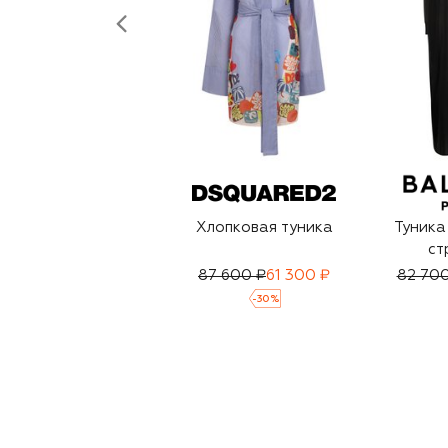
Хлопковая туника
Туника
ст
87 600 ₽
61 300 ₽
82 700
-
30
%