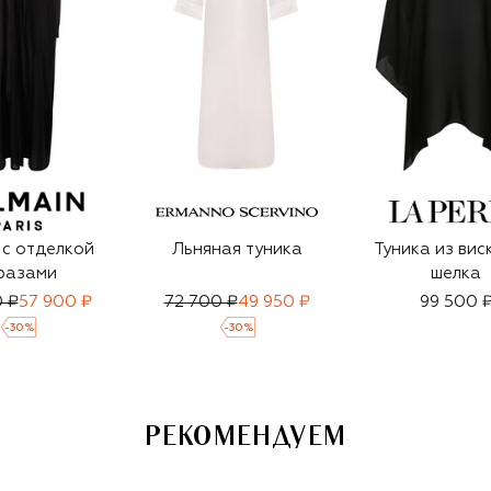
 с отделкой
Льняная туника
Туника из вис
разами
шелка
 ₽
57 900 ₽
72 700 ₽
49 950 ₽
99 500 
-
30
%
-
30
%
РЕКОМЕНДУЕМ