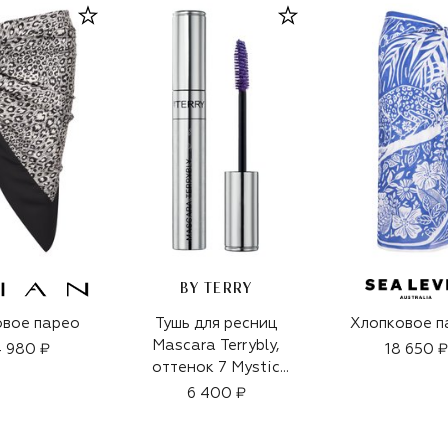
BY TERRY
вое парео
Тушь для ресниц
Хлопковое п
Mascara Terrybly,
 980 ₽
18 650 ₽
оттенок 7 Mystic
Purple (8g)
6 400 ₽