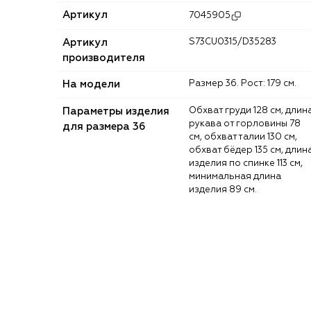
Артикул
7045905
Артикул
S73CU0315/D35283
производителя
На модели
Размер 36. Рост: 179 см.
Параметры изделия
Обхват груди 128 см, длина
рукава от горловины 78
для размера 36
см, обхват талии 130 см,
обхват бёдер 135 см, длин
изделия по спинке 113 см,
минимальная длина
изделия 89 см.