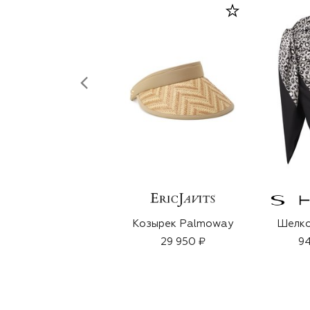
Козырек Palmoway
Шелко
29 950 ₽
94