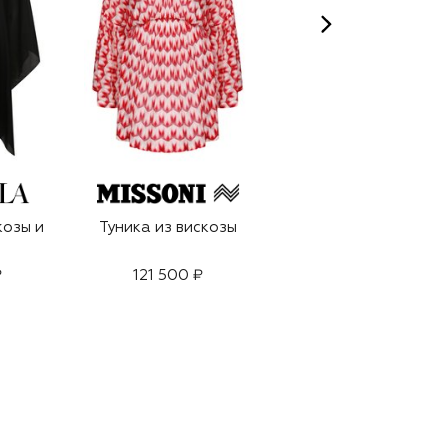
козы и
Туника из вискозы
Кимоно изо льна и
шелка
₽
121 500 ₽
75 700 ₽
52 950 ₽
-
30
%