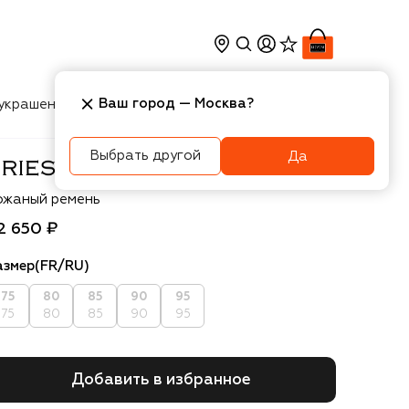
Ваш город —
Москва
?
украшения
Косметика
Интерьер
Новости
Выбрать другой
Да
ies Van Noten
ожаный ремень
2 650 ₽
азмер
(FR/RU)
75
80
85
90
95
75
80
85
90
95
Добавить в избранное