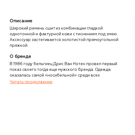
Описание
Широкий ремень сшит из комбинации гладкой
однотонной и фактурной кожи с тиснением под змею.
Аксессуар застегивается золотистой прямоугольной
пряжкой.
О бренде
В 1986 году бельгиец Дрис Ван Нотен провел первый
показ своего тогда еще мужского бренда. Одежда
оказалась самой «носибельной» среди всех
произведений авангардной «Антверпенской шестерки»,
Читать продолжение
в которую входил Ван Нотен, поэтому через год после
резонансного показа появилась и женская линия, а сам
дизайнер почти на 40 лет стал главным авангардистом в
мейнстримной моде.
В 2024 году основатель отошел от дел по собственной
инициативе, а вместо него объединенную дизайн-
студию возглавил главный дизайнер женской линии Dries
Van Noten Джулиан Клаузнер. Преемник,