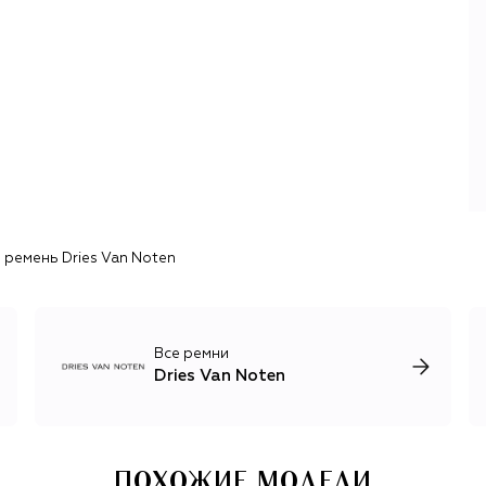
проработавший с Ван Нотеном последние шесть лет,
восхищался брендом еще с подросткового возраста и
целенаправленно стремился там работать.
Начиная новую главу в истории Dries Van Noten,
Клаузнер пообещал сохранить «поэтическое измерение
бренда», что уверенно продемонстрировал в дебютной
коллекции, населенной отсылками к творчеству Ван
Нотена: индийской вышивкой, сложными цветочными
принтами, архитектурными каблуками и
завораживающей игрой цвета и пропорций.
 ремень Dries Van Noten
Все ремни
Dries Van Noten
ПОХОЖИЕ МОДЕЛИ