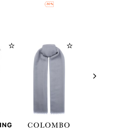
-
30
%