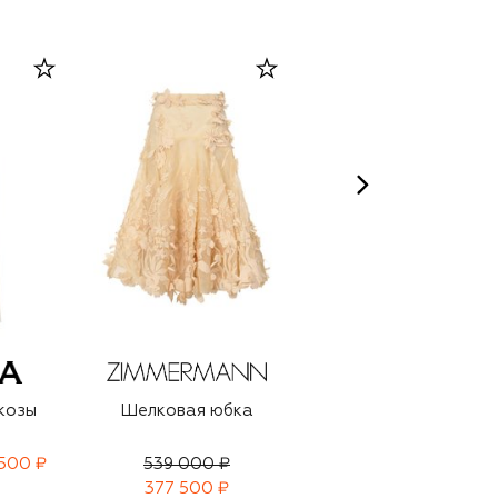
козы
Шелковая юбка
Юбка
 500 ₽
539 000 ₽
226 500 ₽
158 500 ₽
377 500 ₽
-
30
%