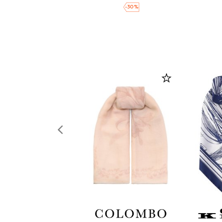
-
30
%