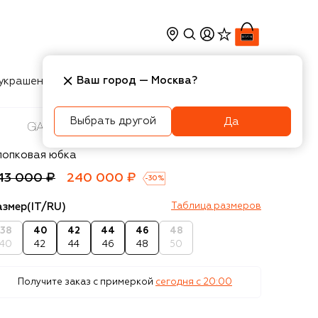
Ваш город —
Москва
?
украшения
Косметика
Интерьер
Новости
Выбрать другой
Да
ambattista Valli
лопковая юбка
43 000 ₽
240 000 ₽
-
30
%
азмер
(IT/RU)
Таблица размеров
38
40
42
44
46
48
40
42
44
46
48
50
Получите заказ с примеркой
сегодня c 20:00