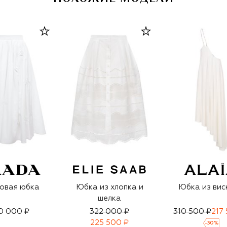
овая юбка
Юбка из хлопка и
Юбка из вис
шелка
0 000 ₽
322 000 ₽
310 500 ₽
217
225 500 ₽
-
30
%