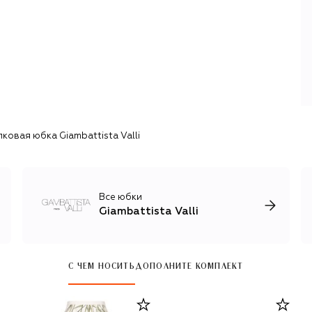
кружево, цветочную вышивку и принты, драпировки,
банты, воланы и бахрому. Так получаются повседневные
костюмы с романтичными деталями и вечерние платья
для современных принцесс. В ассортимент марки входят
акцентная бижутерия, плетеные сумки,
сложносочиненные клатчи, туфли, босоножки и балетки,
позволяющие гармонично дополнить образ.
ковая юбка Giambattista Valli
Все юбки
Giambattista Valli
С ЧЕМ НОСИТЬ
ДОПОЛНИТЕ КОМПЛЕКТ