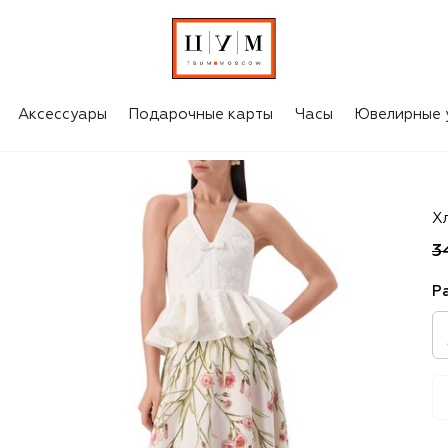
Аксессуары
Подарочные карты
Часы
Ювелирные 
Gi
Х
3
Р