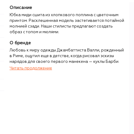
Описание
Юбка миди сшита из хлопкового поплина с цветочным
принтом. Расклешенная модель застегивается потайной
молнией сзади. Наши стилисты предлагают создать
образ с топом и мюлями.
О бренде
Любовь к миру одежды Джамбаттиста Валли, рожденный
в Риме, ощутил еще в детстве, когда рисовал эскизы
нарядов для своего первого манекена — куклы Барби.
Впереди его ждали лондонский колледж Сент-Мартинс,
Читать продолжение
работа с Роберто Капуччи и Эмануэлем Унгаро, переезд
в Париж и, наконец, в 2005 году — собственный бренд,
объединивший непринужденную элегантность «города
любви» и итальянское представление о женской
красоте. Уже в 2011-м дизайнер стал постоянным членом
Французской федерации высокой моды.
«То, что мы видим в формах, объемах и техниках,
проникает из платья haute couture в футболку или
трикотаж prêt-à-porter», — подчеркивает кутюрье. В
декоре коллекций Джамбаттиста использует нежное