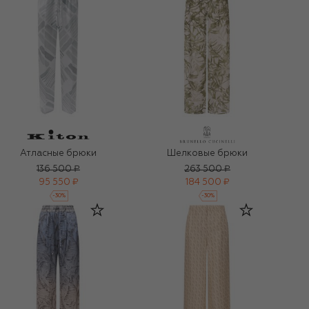
Атласные брюки
Шелковые брюки
136 500 ₽
263 500 ₽
95 550 ₽
184 500 ₽
-
30
%
-
30
%