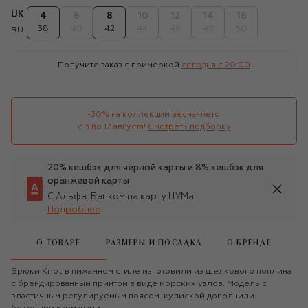
UK
4
6
8
10
12
14
16
38
40
42
44
46
48
50
RU
Получите заказ с примеркой
сегодня c 20:00
-30% на коллекции весна-лето 

с 3 по 17 августа!
Смотреть подборку
20% кешбэк для чёрной карты и 8% кешбэк для
оранжевой карты
С Альфа-Банком на карту ЦУМа
Подробнее
О ТОВАРЕ
РАЗМЕРЫ И ПОСАДКА
О БРЕНДЕ
Брюки Knot в пижамном стиле изготовили из шелкового поплина
с брендированным принтом в виде морских узлов. Модель с
эластичным регулируемым поясом-кулиской дополнили