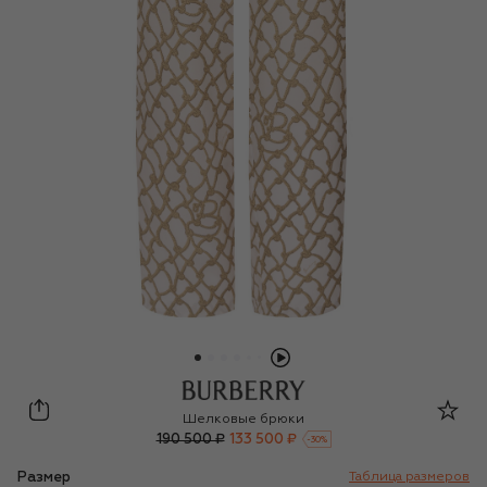
Burberry
Шелковые брюки
190 500 ₽
133 500 ₽
-
30
%
Размер
Таблица размеров