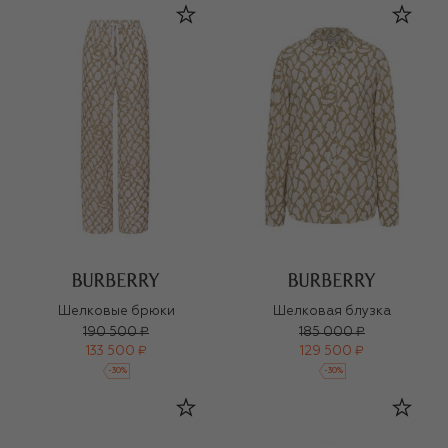
Шелковые брюки
Шелковая блузка
190 500 ₽
185 000 ₽
133 500 ₽
129 500 ₽
-
30
%
-
30
%