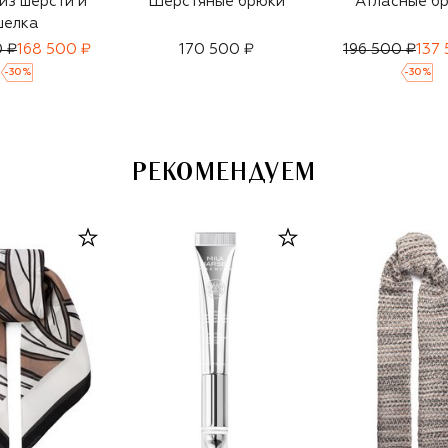
из шерсти и
Шерстяные брюки
Атласные б
шелка
0 ₽
168 500 ₽
170 500 ₽
196 500 ₽
137
-
30
%
-
30
%
РЕКОМЕНДУЕМ