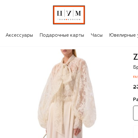
Аксессуары
Подарочные карты
Часы
Ювелирные 
Zu
Б
FA
2
Р