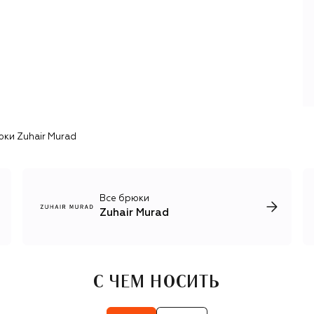
известными творениями бренда стали свадебное платье
Софии Вергары (1657 часов ручной работы) и
сценический наряд для Адель, расшитый десятью
тысячами кристаллов. Техники высокой моды кутюрье
переносит и на одежду из линейки prêt-à-porter:
элегантные жакеты с архитектурной драпировкой,
вышитые бисером топы и юбки, кружевные блузы с
объемными воланами и бантами.
ки Zuhair Murad
Все брюки
Zuhair Murad
С ЧЕМ НОСИТЬ