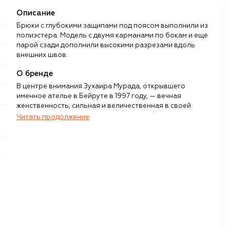
Описание
Брюки с глубокими защипами под поясом выполнили из
полиэстера. Модель с двумя карманами по бокам и еще
парой сзади дополнили высокими разрезами вдоль
внешних швов.
О бренде
В центре внимания Зухаира Мурада, открывшего
именное ателье в Бейруте в 1997 году, — вечная
женственность, сильная и величественная в своей
хрупкости. Важными вехами в истории бренда стали
Читать продолжение
начало работы парижской студии в 2007-м и запуск
римского отделения спустя четыре года, позволивший
выпускать одежду под знаком Made in Italy.
На создание сложносочиненных платьев из шифона,
тюля и шелковой органзы дизайнера вдохновляет
мультикультурная атмосфера родного Ливана, где, как в
плавильном котле, слились азиатские, европейские и
африканские представления о красоте. Над
роскошными моделями haute couture трудятся
мастерицы парижских и бейрутских ателье. Самыми