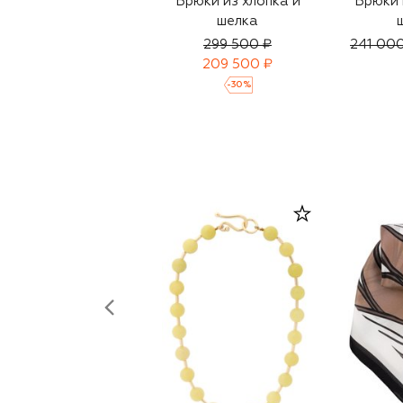
Брюки из хлопка и
Брюки 
шелка
299 500 ₽
241 00
209 500 ₽
-
30
%