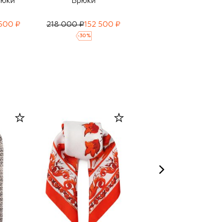
рюки
Брюки
Брюки
 500 ₽
218 000 ₽
152 500 ₽
323 000 ₽
226 000 ₽
-
30
%
-
30
%