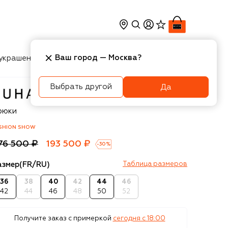
Ваш город —
Москва
?
украшения
Косметика
Интерьер
Новости
Выбрать другой
Да
hair Murad
рюки
SHION SHOW
76 500 ₽
193 500 ₽
-
30
%
азмер
(FR/RU)
Таблица размеров
36
38
40
42
44
46
42
44
46
48
50
52
Получите заказ с примеркой
сегодня c 18:00