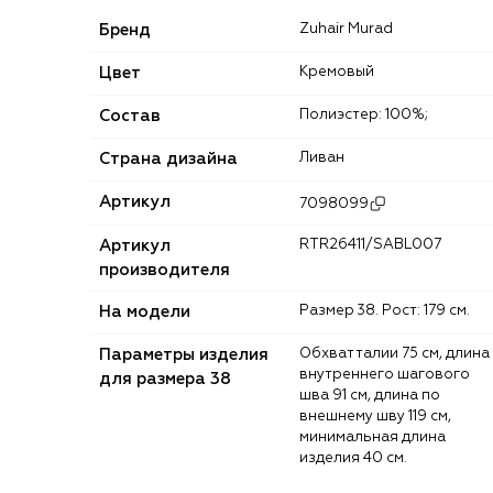
Бренд
Zuhair Murad
Цвет
Кремовый
Состав
Полиэстер: 100%;
Страна дизайна
Ливан
Артикул
7098099
Артикул
RTR26411/SABL007
производителя
На модели
Размер 38. Рост: 179 см.
Параметры изделия
Обхват талии 75 см, длина
внутреннего шагового
для размера 38
шва 91 см, длина по
внешнему шву 119 см,
минимальная длина
изделия 40 см.