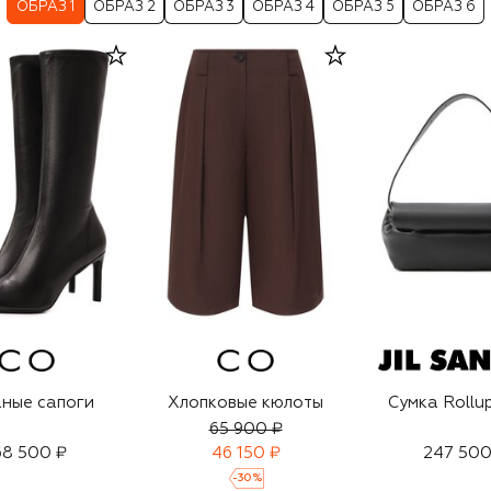
ОБРАЗ 1
ОБРАЗ 2
ОБРАЗ 3
ОБРАЗ 4
ОБРАЗ 5
ОБРАЗ 6
ные сапоги
Хлопковые кюлоты
Сумка Rollup
65 900 ₽
68 500 ₽
46 150 ₽
247 500
-
30
%