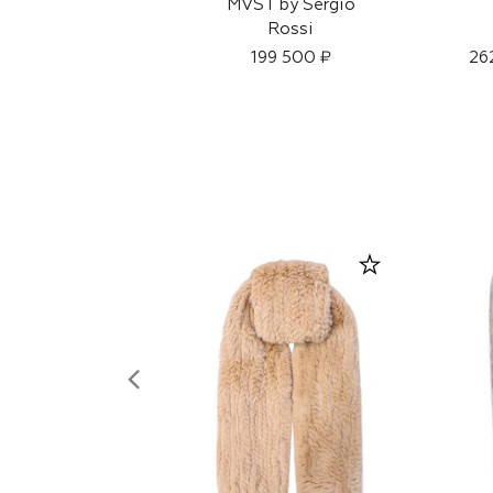
MVST by Sergio
Rossi
199 500 ₽
26