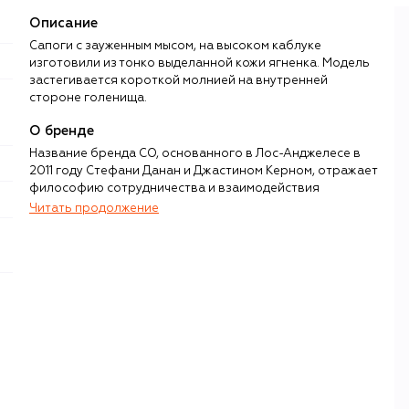
Описание
Сапоги с зауженным мысом, на высоком каблуке
изготовили из тонко выделанной кожи ягненка. Модель
застегивается короткой молнией на внутренней
стороне голенища.
О бренде
Название бренда CO, основанного в Лос-Анджелесе в
2011 году Стефани Данан и Джастином Керном, отражает
философию сотрудничества и взаимодействия
мастеров своего дела. Эстетические коды марки
Читать продолжение
сформировались на стыке американского спортивного
стиля и парижского шика. Результатом стал
гармоничный гардероб для элегантной
самодостаточной женщины, которой близок
современный минимализм.
Эти идеи хорошо отражает доступная круглый год
базовая линейка Essentials. В ней нет ничего лишнего —
только вещи, которые никогда не выйдут из моды:
универсальные тренчи и пальто, идеально скроенные
жакеты, свободные рубашки, миди-платья, однотонный