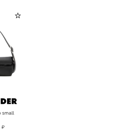
 small
 ₽