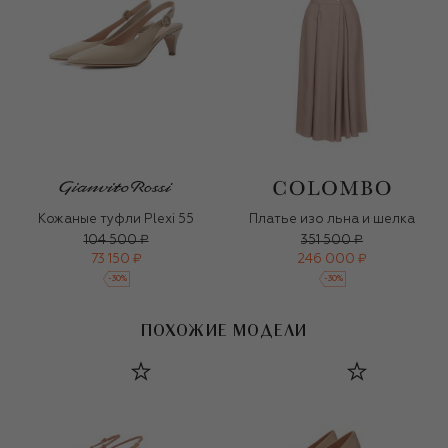
Кожаные туфли Plexi 55
Платье изо льна и шелка
104 500 ₽
351 500 ₽
73 150 ₽
246 000 ₽
-
30
%
-
30
%
ПОХОЖИЕ МОДЕЛИ