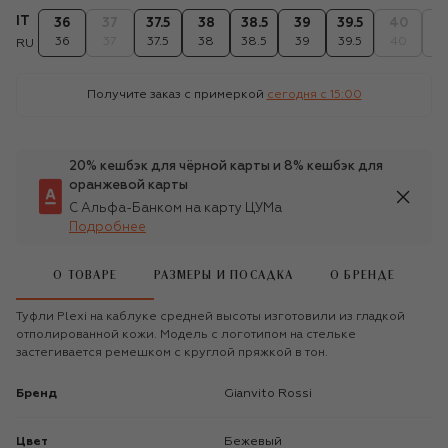
IT
36
37
37.5
38
38.5
39
39.5
40
40
36
37
37.5
38
38.5
39
39.5
40
40
RU
Получите заказ с примеркой
сегодня c 15:00
20% кешбэк для чёрной карты и 8% кешбэк для
оранжевой карты
С Альфа-Банком на карту ЦУМа
Подробнее
О ТОВАРЕ
РАЗМЕРЫ И ПОСАДКА
О БРЕНДЕ
Туфли Plexi на каблуке средней высоты изготовили из гладкой
отполированной кожи. Модель с логотипом на стельке
застегивается ремешком с круглой пряжкой в тон.
Бренд
Gianvito Rossi
Цвет
Бежевый