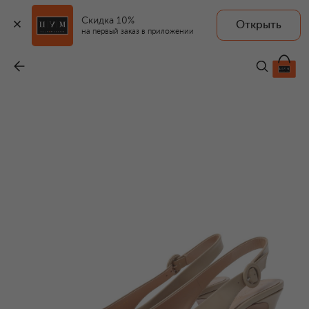
Скидка 10%
Открыть
на первый заказ в приложении
Кожаные туфли Plexi 55
-
73 150 ₽