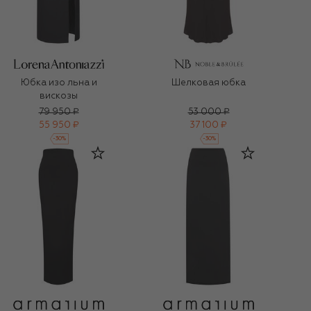
Юбка изо льна и
Шелковая юбка
вискозы
79 950 ₽
53 000 ₽
55 950 ₽
37 100 ₽
-
30
%
-
30
%