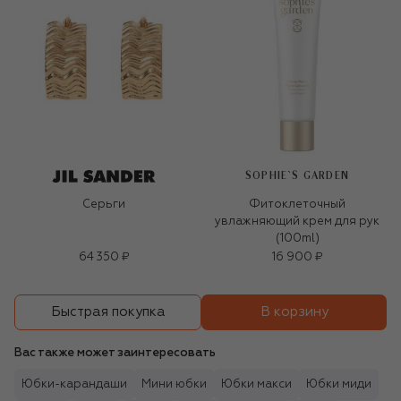
SOPHIE`S GARDEN
Серьги
Фитоклеточный
увлажняющий крем для рук
(100ml)
64 350 ₽
16 900 ₽
В корзину
Быстрая покупка
Вас также может заинтересовать
Юбки-карандаши
Мини юбки
Юбки макси
Юбки миди