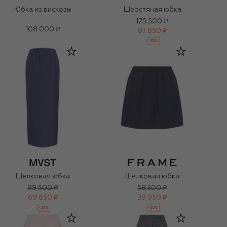
Юбка из вискозы
Шерстяная юбка
125 500 ₽
108 000 ₽
87 850 ₽
-
30
%
Шелковая юбка
Шелковая юбка
99 500 ₽
58 300 ₽
69 650 ₽
39 950 ₽
-
30
%
-
30
%