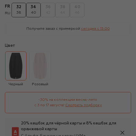
FR
32
34
36
38
40
38
40
42
44
46
RU
Получите заказ с примеркой
сегодня c 15:00
Цвет
Черный
Розовый
-30% на коллекции весна-лето 

с 3 по 17 августа!
Смотреть подборку
20% кешбэк для чёрной карты и 8% кешбэк для
оранжевой карты