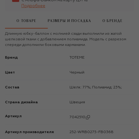
С Альфа-Банком на карту ЦУМа
Подробнее
О ТОВАРЕ
РАЗМЕРЫ И ПОСАДКА
О БРЕНДЕ
Длинную юбку-баллон с молнией сзади выполнили из жатой
шелковой ткани с добавлением полиамида. Модель с разрезом
спереди дополнили боковыми карманами.
Бренд
TOTEME
Цвет
Черный
Состав
Шелк: 77%; Полиамид: 23%;
Страна дизайна
Швеция
Артикул
7042510
Артикул производителя
252-WRB0275-FB0368