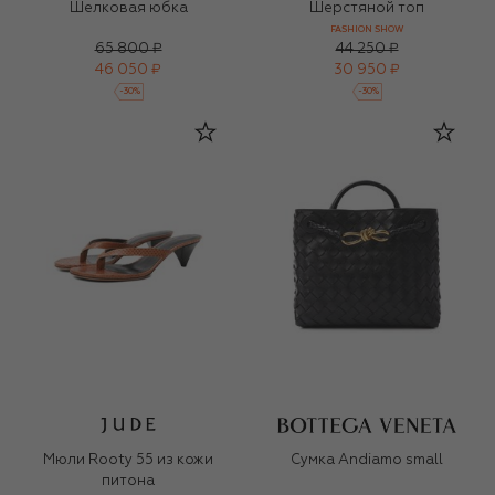
Шелковая юбка
Шерстяной топ
FASHION SHOW
65 800 ₽
44 250 ₽
46 050 ₽
30 950 ₽
-
30
%
-
30
%
Мюли Rooty 55 из кожи
Сумка Andiamo small
питона