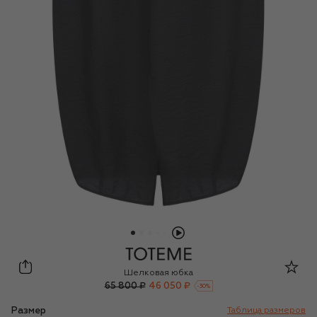
TOTEME
Шелковая юбка
65 800 ₽
46 050 ₽
-
30
%
Размер
Таблица размеров