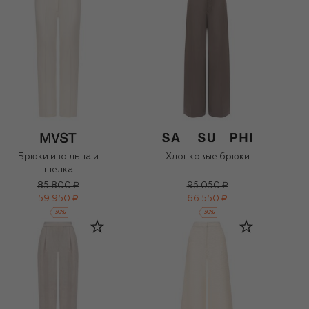
Брюки изо льна и
Хлопковые брюки
шелка
85 800 ₽
95 050 ₽
59 950 ₽
66 550 ₽
-
30
%
-
30
%