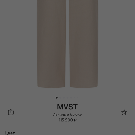
MVST
Льняные брюки
115 500 ₽
Цвет