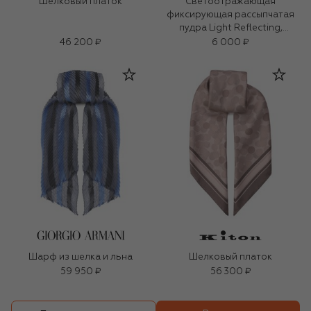
Шелковый платок
Светоотражающая
фиксирующая рассыпчатая
пудра Light Reflecting,
оттенок Sable (11g)
46 200 ₽
6 000 ₽
Шарф из шелка и льна
Шелковый платок
59 950 ₽
56 300 ₽