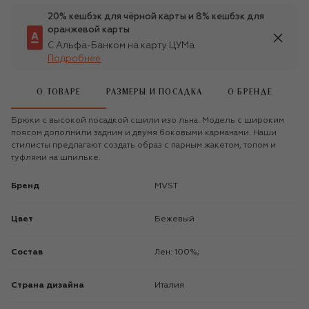
20% кешбэк для чёрной карты и 8% кешбэк для
оранжевой карты
С Альфа-Банком на карту ЦУМа
Подробнее
О ТОВАРЕ
РАЗМЕРЫ И ПОСАДКА
О БРЕНДЕ
Брюки с высокой посадкой сшили изо льна. Модель с широким
поясом дополнили задним и двумя боковыми карманами. Наши
стилисты предлагают создать образ с парным жакетом, топом и
туфлями на шпильке.
Бренд
MVST
Цвет
Бежевый
Состав
Лен: 100%;
Страна дизайна
Италия