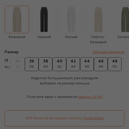
Бежевый
Черный
Белый
Светло-
Зелен
бежевый
Размер
Таблица размеров
IT
34
36
38
40
42
44
46
48
5
36
38
40
42
44
46
48
50
5
RU
Изделие большемерит, рекомендуем
выбирать на размер меньше
Получите заказ с примеркой
завтра c 19:00
10% бонусов за первую покупку
Подробнее