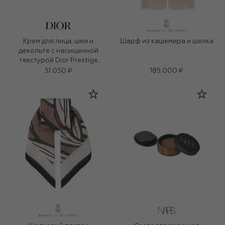
Крем для лица, шеи и
Шарф из кашемира и шелка
декольте с насыщенной
текстурой Dior Prestige
(50ml)
51 050 ₽
185 000 ₽