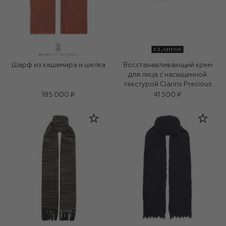
Шарф из кашемира и шелка
Восстанавливающий крем
для лица с насыщенной
текстурой Clarins Precious
(50ml)
185 000 ₽
41 500 ₽