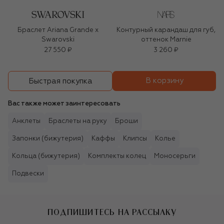
Браслет Ariana Grande x
Контурный карандаш для губ,
Swarovski
оттенок Marnie
27 550 ₽
3 260 ₽
В корзину
Быстрая покупка
Вас также может заинтересовать
Анклеты
Браслеты на руку
Броши
Запонки (бижутерия)
Каффы
Клипсы
Колье
Кольца (бижутерия)
Комплекты колец
Моносерьги
Подвески
ПОДПИШИТЕСЬ НА РАССЫЛКУ