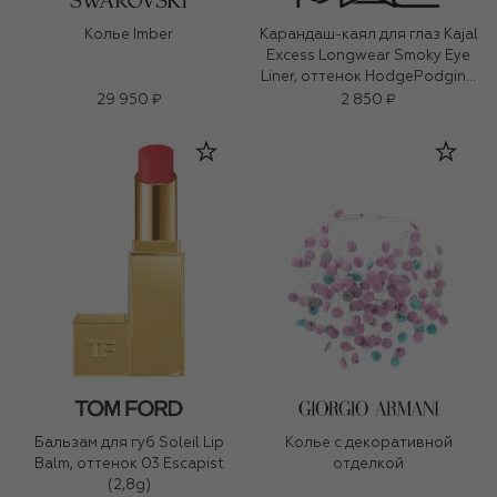
Колье Imber
Карандаш-каял для глаз Kajal
Excess Longwear Smoky Eye
Liner, оттенок HodgePodging
(1,2g)
29 950 ₽
2 850 ₽
Бальзам для губ Soleil Lip
Колье с декоративной
Balm, оттенок 03 Escapist
отделкой
(2,8g)