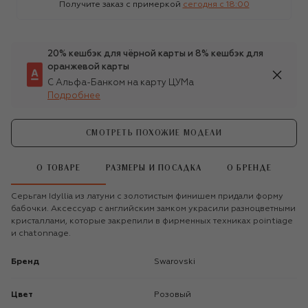
Получите заказ с примеркой
сегодня c 18:00
20% кешбэк для чёрной карты и 8% кешбэк для
оранжевой карты
С Альфа-Банком на карту ЦУМа
Подробнее
СМОТРЕТЬ ПОХОЖИЕ МОДЕЛИ
О ТОВАРЕ
РАЗМЕРЫ И ПОСАДКА
О БРЕНДЕ
Серьгам Idyllia из латуни с золотистым финишем придали форму
бабочки. Аксессуар с английским замком украсили разноцветными
кристаллами, которые закрепили в фирменных техниках pointiage
и chatonnage.
Бренд
Swarovski
Цвет
Розовый