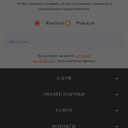
Чтобы первыми узнавать об эксклюзивных новинках и
специальных предложениях
Женское
Мужское
Продолжая, вы даете
согласие
на обработку
персональных данных
О ЦУМ
О магазине
ОНЛАЙН ПОКУПКИ
Новости и события
Вопросы и ответы
УСЛУГИ
Бутики и ПВЗ ЦУМ
Мобильное приложение
Контакты
Шопинг-сервисы
КОНТАКТЫ
Доставка