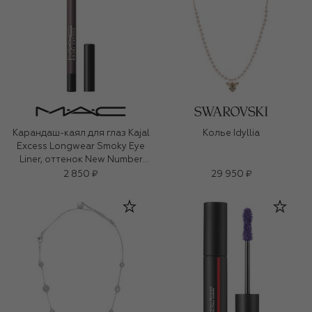
Карандаш-каял для глаз Kajal
Колье Idyllia
Excess Longwear Smoky Eye
Liner, оттенок New Number
(1,2g)
2 850 ₽
29 950 ₽