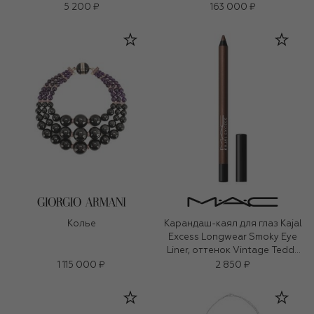
5 200 ₽
163 000 ₽
Колье
Карандаш-каял для глаз Kajal
Excess Longwear Smoky Eye
Liner, оттенок Vintage Teddy
(1,2g)
1 115 000 ₽
2 850 ₽