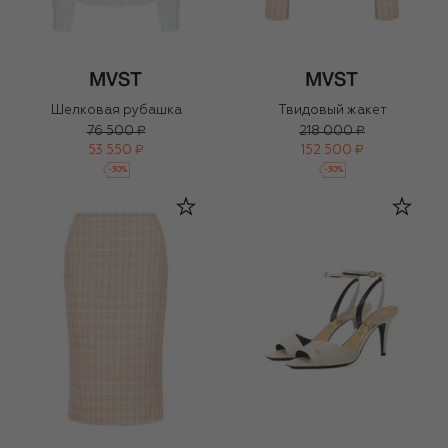
Шелковая рубашка
Твидовый жакет
76 500 ₽
218 000 ₽
53 550 ₽
152 500 ₽
-
30
%
-
30
%