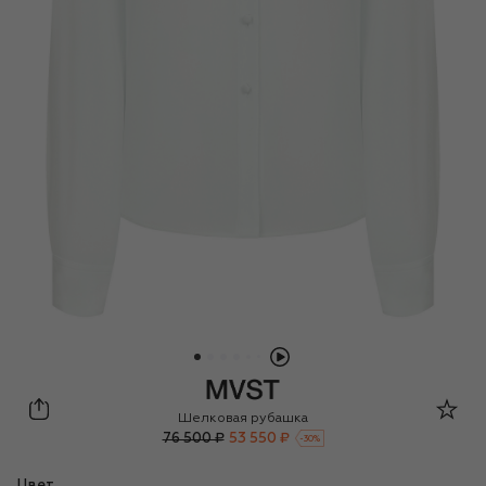
MVST
Шелковая рубашка
76 500 ₽
53 550 ₽
-
30
%
Цвет