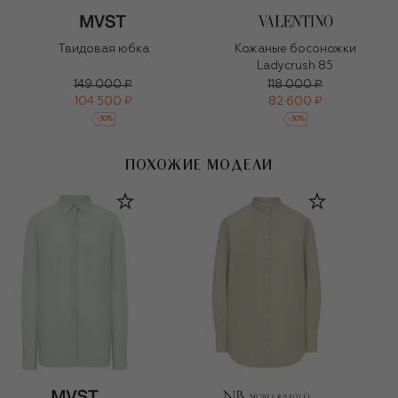
Твидовая юбка
Кожаные босоножки
Ladycrush 85
149 000 ₽
118 000 ₽
104 500 ₽
82 600 ₽
-
30
%
-
30
%
ПОХОЖИЕ МОДЕЛИ