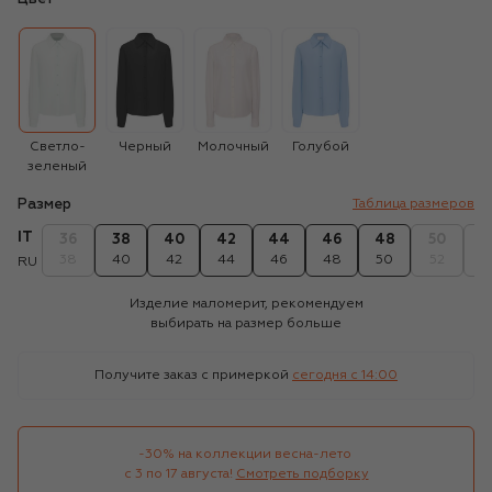
Светло-
Черный
Молочный
Голубой
зеленый
Размер
Таблица размеров
IT
36
38
40
42
44
46
48
50
5
38
40
42
44
46
48
50
52
5
RU
Изделие маломерит, рекомендуем
выбирать на размер больше
Получите заказ с примеркой
сегодня c 14:00
-30% на коллекции весна-лето 

с 3 по 17 августа!
Смотреть подборку