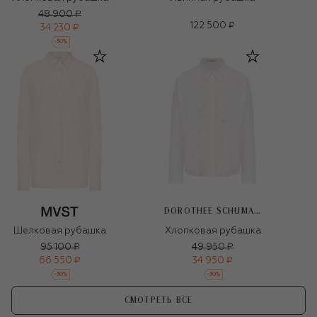
48 900 ₽
122 500 ₽
34 230 ₽
-
30
%
DOROTHEE SCHUMACHER
Шелковая рубашка
Хлопковая рубашка
95 100 ₽
49 950 ₽
66 550 ₽
34 950 ₽
-
30
%
-
30
%
СМОТРЕТЬ ВСЕ