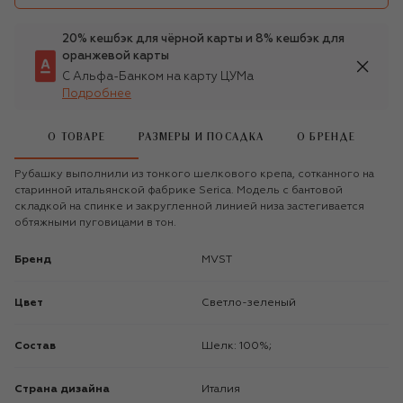
20% кешбэк для чёрной карты и 8% кешбэк для
оранжевой карты
С Альфа-Банком на карту ЦУМа
Подробнее
О ТОВАРЕ
РАЗМЕРЫ И ПОСАДКА
О БРЕНДЕ
Рубашку выполнили из тонкого шелкового крепа, сотканного на
старинной итальянской фабрике Serica. Модель с бантовой
складкой на спинке и закругленной линией низа застегивается
обтяжными пуговицами в тон.
Бренд
MVST
Цвет
Светло-зеленый
Состав
Шелк: 100%;
Страна дизайна
Италия