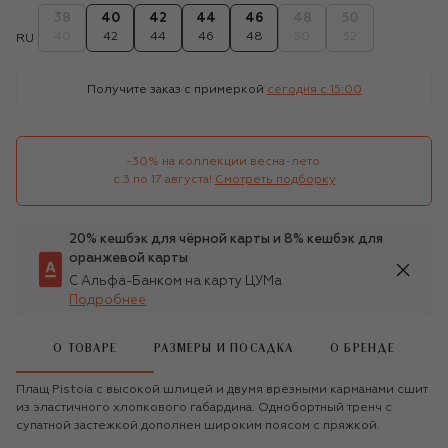
38
40
42
44
46
48
50
40
42
44
46
48
50
52
RU
Получите заказ с примеркой
сегодня c 15:00
-30% на коллекции весна-лето 

с 3 по 17 августа!
Смотреть подборку
20% кешбэк для чёрной карты и 8% кешбэк для
оранжевой карты
С Альфа-Банком на карту ЦУМа
Подробнее
О ТОВАРЕ
РАЗМЕРЫ И ПОСАДКА
О БРЕНДЕ
Плащ Pistoia с высокой шлицей и двумя врезными карманами сшит
из эластичного хлопкового габардина. Однобортный тренч с
супатной застежкой дополнен широким поясом с пряжкой.