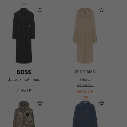
-
30
%
SPORTMAX
Шерстяной плащ
Плащ
62 950 ₽
71 950 ₽
44 050 ₽
-
30
%