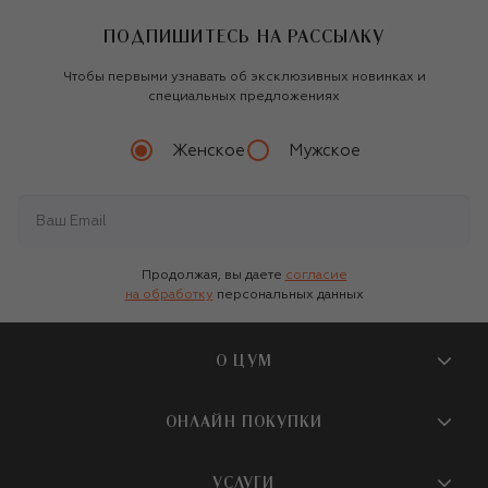
ПОДПИШИТЕСЬ НА РАССЫЛКУ
Чтобы первыми узнавать об эксклюзивных новинках и
специальных предложениях
Женское
Мужское
Продолжая, вы даете
согласие
на обработку
персональных данных
О ЦУМ
О магазине
ОНЛАЙН ПОКУПКИ
Новости и события
Вопросы и ответы
УСЛУГИ
Бутики и ПВЗ ЦУМ