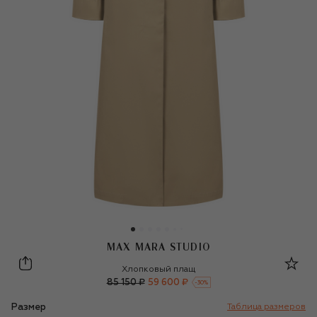
MAX MARA STUDIO
Max Mara Studio
Хлопковый плащ
85 150 ₽
59 600 ₽
-
30
%
Размер
Таблица размеров