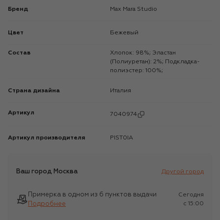
Бренд
Max Mara Studio
Цвет
Бежевый
Состав
Хлопок: 98%; Эластан
(Полиуретан): 2%; Подкладка-
полиэстер: 100%;
Страна дизайна
Италия
Артикул
7040974
Артикул производителя
PIST0IA
Ваш город
Москва
Другой город
Примерка в одном из 6 пунктов выдачи
Сегодня
Подробнее
c 15:00