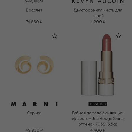
Браслет
Двусторонняя кисть для
теней
74 850 ₽
4 200 ₽
Серьги
Губная помада с сияющим
эффектом Joli Rouge Shine,
оттенок 705S (3,5g)
49 950 ₽
4 400 ₽