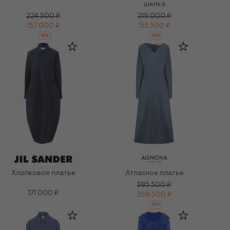
шелка
224 500 ₽
219 000 ₽
157 000 ₽
153 500 ₽
-
30
%
-
30
%
Хлопковое платье
Атласное платье
385 500 ₽
171 000 ₽
269 500 ₽
-
30
%