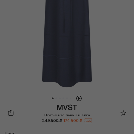
MVST
Платье изо льна и шелка
249 500 ₽
174 500 ₽
-
30
%
Цвет