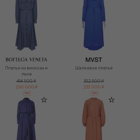
Платье из вискозы и
Шелковое платье
льна
414 500 ₽
332 500 ₽
290 000 ₽
233 000 ₽
-
30
%
-
30
%