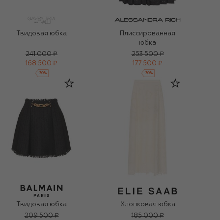
Твидовая юбка
Плиссированная
юбка
241 000 ₽
253 500 ₽
168 500 ₽
177 500 ₽
-
30
%
-
30
%
Твидовая юбка
Хлопковая юбка
209 500 ₽
185 000 ₽