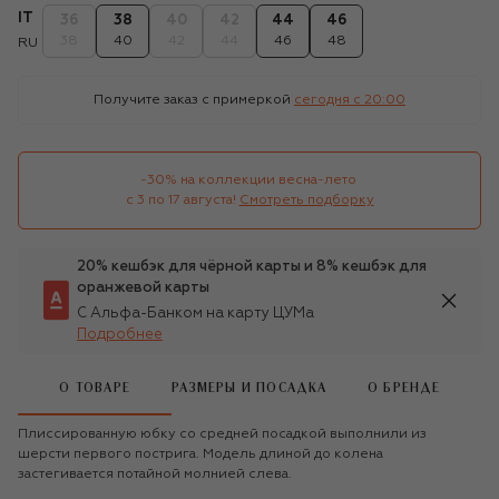
IT
36
38
40
42
44
46
38
40
42
44
46
48
RU
Получите заказ с примеркой
сегодня c 20:00
-30% на коллекции весна-лето 

с 3 по 17 августа!
Смотреть подборку
20% кешбэк для чёрной карты и 8% кешбэк для
оранжевой карты
С Альфа-Банком на карту ЦУМа
Подробнее
О ТОВАРЕ
РАЗМЕРЫ И ПОСАДКА
О БРЕНДЕ
Плиссированную юбку со средней посадкой выполнили из
шерсти первого пострига. Модель длиной до колена
застегивается потайной молнией слева.