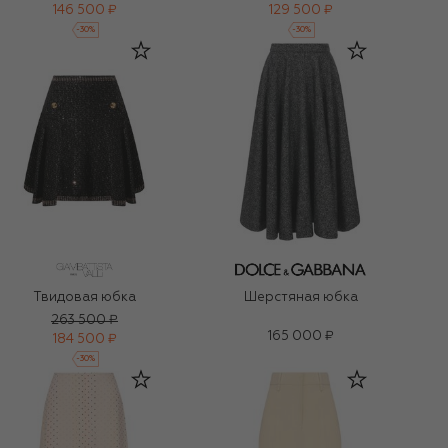
146 500 ₽
129 500 ₽
-
30
%
-
30
%
Твидовая юбка
Шерстяная юбка
263 500 ₽
165 000 ₽
184 500 ₽
-
30
%