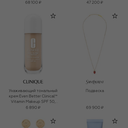
68 100 ₽
47 200 ₽
Ухаживающий тональный
Подвеска
крем Even Better Clinical™
Vitamin Makeup SPF 50,
оттенок Light Cool 2 (30ml)
6 890 ₽
69 900 ₽