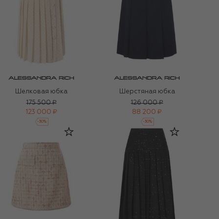
Шелковая юбка
Шерстяная юбка
175 500 ₽
126 000 ₽
123 000 ₽
88 200 ₽
-
30
%
-
30
%