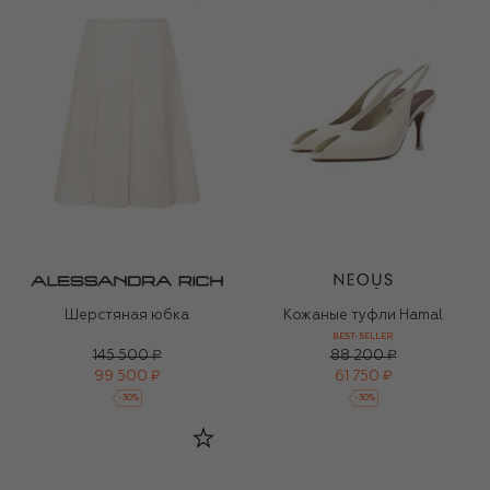
Шерстяная юбка
Кожаные туфли Hamal
BEST-SELLER
145 500 ₽
88 200 ₽
99 500 ₽
61 750 ₽
-
30
%
-
30
%