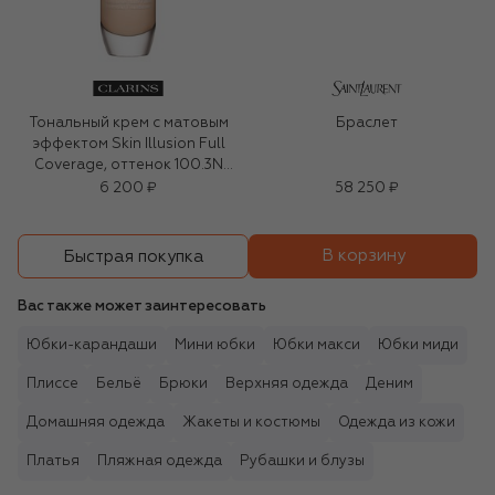
Тональный крем с матовым
Браслет
эффектом Skin Illusion Full
Coverage, оттенок 100.3N
(30ml)
6 200 ₽
58 250 ₽
В корзину
Быстрая покупка
Вас также может заинтересовать
Юбки-карандаши
Мини юбки
Юбки макси
Юбки миди
Плиссе
Бельё
Брюки
Верхняя одежда
Деним
Домашняя одежда
Жакеты и костюмы
Одежда из кожи
Платья
Пляжная одежда
Рубашки и блузы