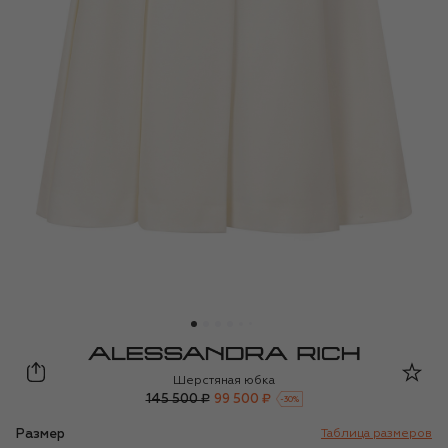
Alessandra Rich
Шерстяная юбка
145 500 ₽
99 500 ₽
-
30
%
Размер
Таблица размеров