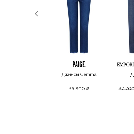
Джинсы Gemma
Д
36 800 ₽
37 700