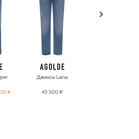
per
Джинсы Lana
Джинсы Gemma
700 ₽
43 500 ₽
39 100 ₽
27 350 ₽
-
30
%