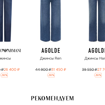
жинсы
Джинсы Ren
Джинсы Har
 ₽
26 400 ₽
44 900 ₽
31 450 ₽
39 550 ₽
27 
-
30
%
-
30
%
-
30
%
РЕКОМЕНДУЕМ