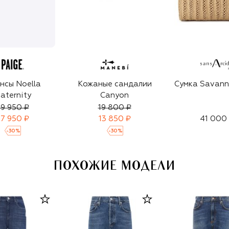
нсы Noella
Кожаные сандалии
Сумка Savann
aternity
Canyon
9 950 ₽
19 800 ₽
7 950 ₽
13 850 ₽
41 000
-
30
%
-
30
%
ПОХОЖИЕ МОДЕЛИ