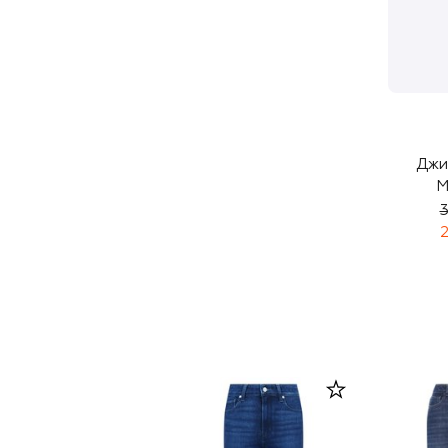
Джи
M
3
2