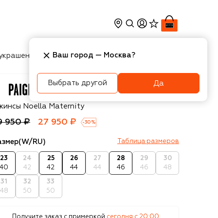
Ваш город —
Москва
?
украшения
Косметика
Интерьер
Новости
Выбрать другой
Да
aige
жинсы Noella Maternity
9 950 ₽
27 950 ₽
-
30
%
азмер
(W/RU)
Таблица размеров
23
24
25
26
27
28
29
30
40
42
42
44
44
46
46
48
31
32
33
48
50
50
Получите заказ с примеркой
сегодня c 20:00