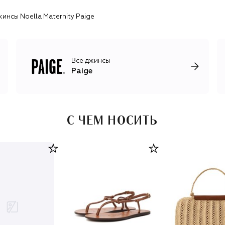
женской и мужской одежды, обуви и аксессуаров,
инсы Noella Maternity Paige
вдохновленную стилем жизни Лос-Анджелеса.
Все джинсы
Paige
С ЧЕМ НОСИТЬ