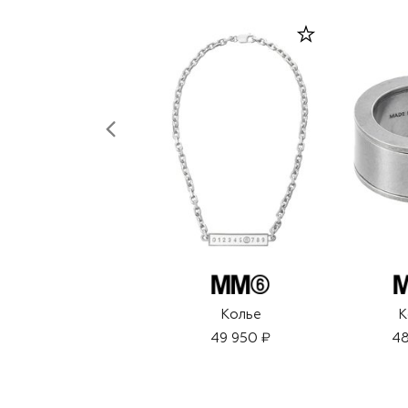
Колье
К
49 950 ₽
48