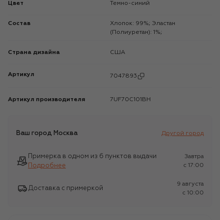
Цвет
Темно-синий
Состав
Хлопок: 99%; Эластан
(Полиуретан): 1%;
Страна дизайна
США
Артикул
7047893
Артикул производителя
7UF70C101BH
Ваш город
Москва
Другой город
Примерка в одном из 6 пунктов выдачи
Завтра
Подробнее
c 17:00
9 августа
Доставка с примеркой
c 10:00