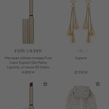
Матовая губная помада Pure
Серьги
Color Explicit Silk Matte
Lipstick, оттенок 101 Static
(0,7ml)
4 800 ₽
23 550 ₽