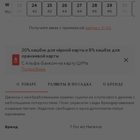
W
23
24
25
26
27
28
29
30
3
40
42
42
44
44
46
46
48
4
RU
Получите заказ с примеркой
завтра c 17:00
20% кешбэк для чёрной карты и 8% кешбэк для
оранжевой карты
С Альфа-Банком на карту ЦУМа
Подробнее
О ТОВАРЕ
РАЗМЕРЫ И ПОСАДКА
О БРЕНДЕ
Джинсы с необработанными краями сшили из хлопкового денима с
небольшими потертостями. Пояс украсили сзади брендированным
кожаным патчем. Изделие свободного кроя дополнили пятью
карманами.
Бренд
7 For All Mankind