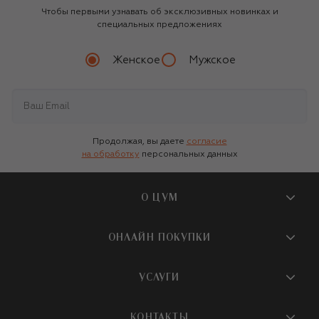
Чтобы первыми узнавать об эксклюзивных новинках и
специальных предложениях
Женское
Мужское
Продолжая, вы даете
согласие
на обработку
персональных данных
О ЦУМ
О магазине
ОНЛАЙН ПОКУПКИ
Новости и события
Вопросы и ответы
УСЛУГИ
Бутики и ПВЗ ЦУМ
Мобильное приложение
Контакты
Шопинг-сервисы
КОНТАКТЫ
Доставка