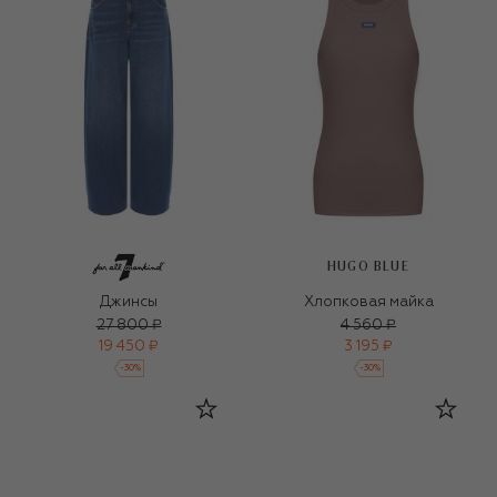
HUGO BLUE
Джинсы
Хлопковая майка
27 800 ₽
4 560 ₽
19 450 ₽
3 195 ₽
-
30
%
-
30
%