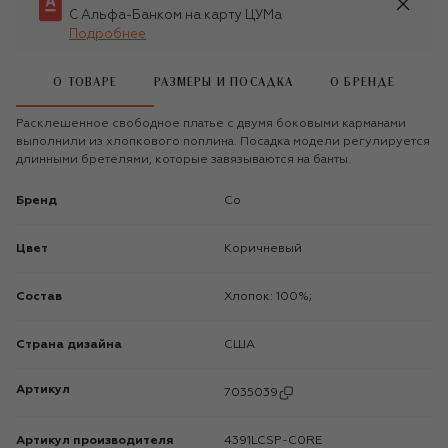
С Альфа-Банком на карту ЦУМа
Подробнее
О ТОВАРЕ
РАЗМЕРЫ И ПОСАДКА
О БРЕНДЕ
Расклешенное свободное платье с двумя боковыми карманами
выполнили из хлопкового поплина. Посадка модели регулируется
длинными бретелями, которые завязываются на банты.
Бренд
Co
Цвет
Коричневый
Состав
Хлопок: 100%;
Страна дизайна
США
Артикул
7035039
Артикул производителя
4391LCSP-C0RE