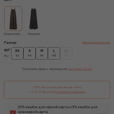
Коричневый
Черный
Размер
Таблица размеров
INT
XS
S
M
L
XL
42
44
46
48
50
RU
Получите заказ с примеркой
сегодня c 15:00
-30% на коллекции весна-лето 

с 3 по 17 августа!
Смотреть подборку
20% кешбэк для чёрной карты и 8% кешбэк для
оранжевой карты