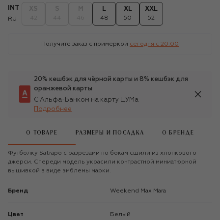
INT
XS
S
M
L
XL
XXL
42
44
46
48
50
52
RU
Получите заказ с примеркой
сегодня c 20:00
20% кешбэк для чёрной карты и 8% кешбэк для
оранжевой карты
С Альфа-Банком на карту ЦУМа
Подробнее
О ТОВАРЕ
РАЗМЕРЫ И ПОСАДКА
О БРЕНДЕ
Футболку Satrapo с разрезами по бокам сшили из хлопкового
джерси. Спереди модель украсили контрастной миниатюрной
вышивкой в виде эмблемы марки.
Бренд
Weekend Max Mara
Цвет
Белый