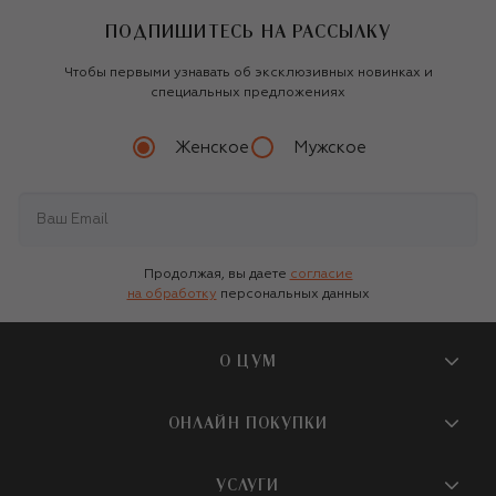
ПОДПИШИТЕСЬ НА РАССЫЛКУ
Чтобы первыми узнавать об эксклюзивных новинках и
специальных предложениях
Женское
Мужское
Продолжая, вы даете
согласие
на обработку
персональных данных
О ЦУМ
О магазине
ОНЛАЙН ПОКУПКИ
Новости и события
Вопросы и ответы
УСЛУГИ
Бутики и ПВЗ ЦУМ