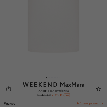
Weekend Max Mara
Хлопковая футболка
10 450 ₽
7 315 ₽
-
30
%
Размер
Таблица размеров