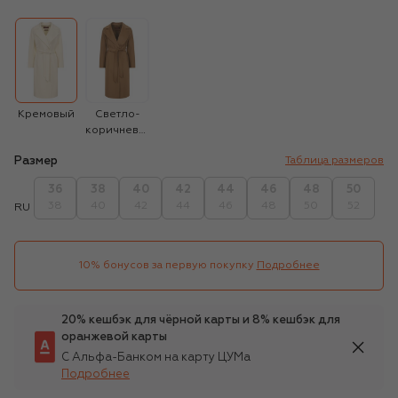
Кремовый
Светло-
коричневый
Размер
Таблица размеров
36
38
40
42
44
46
48
50
38
40
42
44
46
48
50
52
RU
10% бонусов за первую покупку
Подробнее
20% кешбэк для чёрной карты и 8% кешбэк для
оранжевой карты
С Альфа-Банком на карту ЦУМа
Подробнее