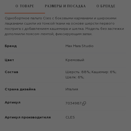
О ТОВАРЕ
РАЗМЕРЫ И ПОСАДКА
О БРЕНДЕ
Однобортное пальто Cles с боковыми карманами и широкими
лацканами сшили из тонкой ткани на основе шерсти первого
пострига с добавлением кашемира и шелка. Модель без застежки
дополнили поясом-лентой, фиксирующим запах.
Бренд
Max Mara Studio
Цвет
Кремовый
Состав
Шерсть: 88%; Кашемир: 6%;
Шелк: 6%;
Страна дизайна
Италия
Артикул
7034987
Артикул производителя
CLES