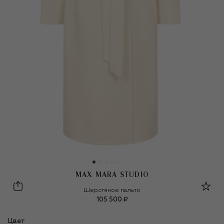
MAX MARA STUDIO
Max Mara Studio
Шерстяное пальто
105 500 ₽
Цвет