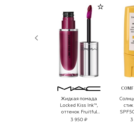
COMF
Жидкая помада
Солнц
Locked Kiss Ink™,
стик
оттенок Fruitful
SPF50
(4ml)
3 950 ₽
3