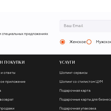
и специальных предложениях
Женское
Мужско
Н ПОКУПКИ
УСЛУГИ
 и ответы
Шопинг-сервисы
ое приложение
Шопинг со стилистом ЦУМ
а
Подарочная карта
 возврат
Подарочные карты для бизнес
 продажи
Подарочная упаковка