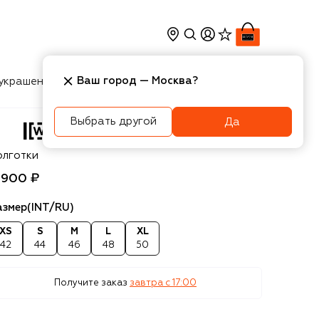
Ваш город —
Москва
?
украшения
Косметика
Интерьер
Новости
Выбрать другой
Да
olford
олготки
 900 ₽
азмер
(INT/RU)
XS
S
M
L
XL
42
44
46
48
50
Получите заказ
завтра c 17:00