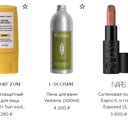
ORT ZONE
L`OCCITANE
езащитный
Пена для ванн
Сатиновая п
 для лица
Verbena (500ml)
Explicit, от
+ Sun soul
Exposed (3,
4 200 ₽
(9g)
 290 ₽
5 600 ₽