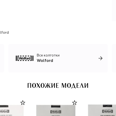
Cradle to Cradle — ведущего мирового стандарта
безопасности, экологичности и цикличности
материалов — за создание биоразлагаемых пуловеров,
футболок и легинсов, а также экологичной линии The W
из переработанных материалов.
lford
В ассортименте по-прежнему доминируют чулки и
колготки с усиленными мысками и плоскими швами, боди
с контролируемой компрессией, легинсы, топы и платья
из высокоэластичных материалов. Компания все так же
находится в Австрии, в Брегенце, где располагаются
Все колготки
лаборатория разработки, экспериментальный цех и
Wolford
производство основных коллекций. Являясь частью
концерна Lanvin Group и специализируясь на всем
«невидимом», Wolford регулярно инициирует
запоминающиеся коллаборации с брендами одежды и
обуви: Mugler, №21, Amina Muaddi, Vivienne Westwood,
ПОХОЖИЕ МОДЕЛИ
Karl Lagerfeld.