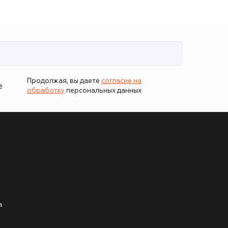
Продолжая, вы даете
согласие на
е
обработку
персональных данных
а