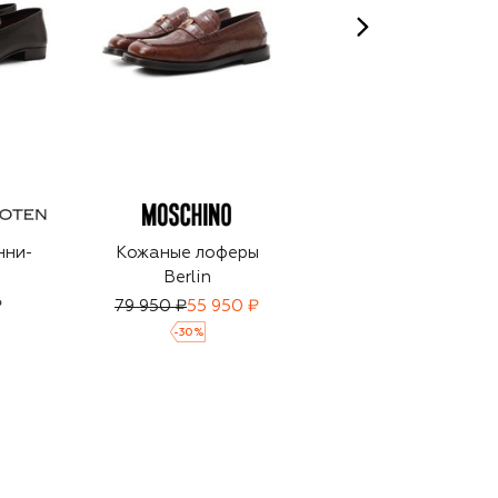
нни-
Кожаные лоферы
Кожаные пенни-
Berlin
лоферы Tabi
₽
79 950 ₽
55 950 ₽
137 000 ₽
95 900 ₽
-
30
%
-
30
%