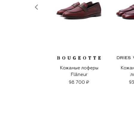
Кожаные лоферы
Кожан
Flâneur
л
98 700 ₽
93