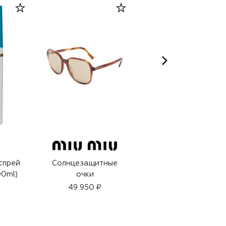
F
спрей
Солнцезащитные
Хлопковая панама
00ml)
очки
8 410 ₽
49 950 ₽