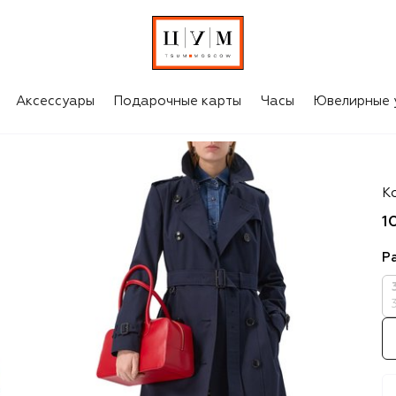
Аксессуары
Подарочные карты
Часы
Ювелирные 
Gi
К
1
Р