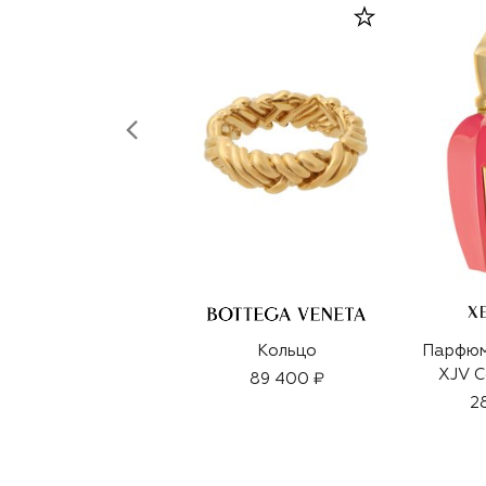
X
Кольцо
Парфюм
XJV C
89 400 ₽
2