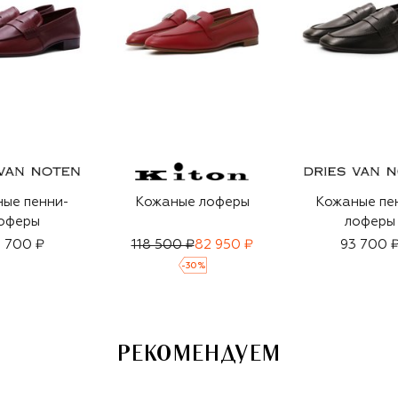
ые пенни-
Кожаные лоферы
Кожаные пе
оферы
лоферы
 700 ₽
118 500 ₽
82 950 ₽
93 700 
-
30
%
РЕКОМЕНДУЕМ