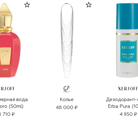
ERJOFF
XERJOF
ерная вода
Колье
Дезодорант-
oro (50ml)
Erba Pura (1
48 000 ₽
8 710 ₽
4 950 ₽